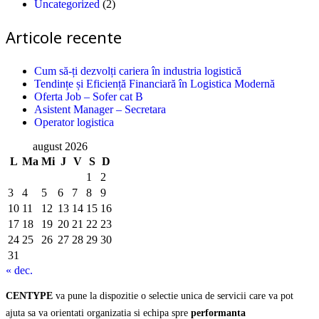
Uncategorized
(2)
Articole recente
Cum să-ți dezvolți cariera în industria logistică
Tendințe și Eficiență Financiară în Logistica Modernă
Oferta Job – Sofer cat B
Asistent Manager – Secretara
Operator logistica
august 2026
L
Ma
Mi
J
V
S
D
1
2
3
4
5
6
7
8
9
10
11
12
13
14
15
16
17
18
19
20
21
22
23
24
25
26
27
28
29
30
31
« dec.
CENTYPE
va pune la dispozitie o selectie unica de servicii care va pot
ajuta sa va orientati organizatia si echipa spre
performanta