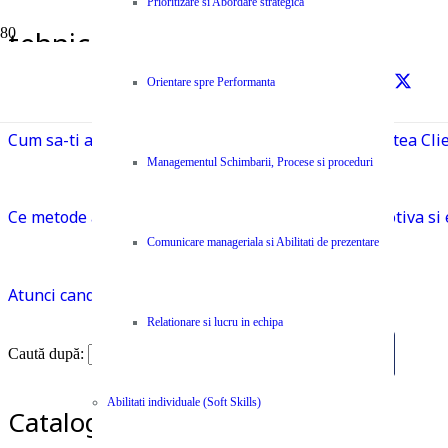
Prioritizare si Abordare strategica
tehnici
Prima pagină
Orientare spre Performanta
tehnici
Cum sa-ti adaptezi tactica de vanzari la personalitatea Cli
Managementul Schimbarii, Procese si proceduri
Ce metode aplica managerii valorosi pentru a-si motiva si 
Comunicare manageriala si Abilitati de prezentare
Atunci cand sanctiunile sunt pentru toti
Relationare si lucru in echipa
Caută după:
Abilitati individuale (Soft Skills)
Catalog Cursuri si Seminarii