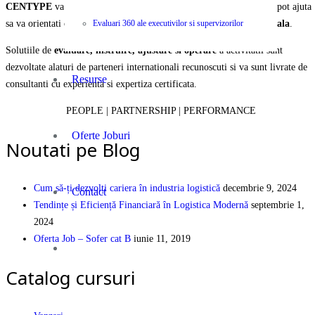
CENTYPE
va pune la dispozitie o selectie unica de servicii care va pot ajuta
sa va orientati organizatia si echipa spre
performanta organizationala
.
Evaluari 360 ale executivilor si supervizorilor
Solutiile de
evaluare, instruire, ajustare si operare
a activitatii sunt
dezvoltate alaturi de parteneri internationali recunoscuti si va sunt livrate de
Resurse
consultanti cu experienta si expertiza certificata.
PEOPLE | PARTNERSHIP | PERFORMANCE
Oferte Joburi
Noutati pe Blog
Cum să-ți dezvolți cariera în industria logistică
decembrie 9, 2024
Contact
Tendințe și Eficiență Financiară în Logistica Modernă
septembrie 1,
2024
Oferta Job – Sofer cat B
iunie 11, 2019
Catalog cursuri