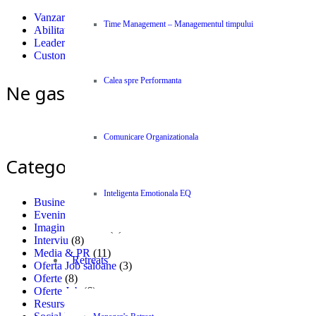
Vanzari
Time Management – Managementul timpului
Abilitati individuale (Soft Skills)
Leadership
Customer Care
Calea spre Performanta
Ne gasiti si pe Facebook
Comunicare Organizationala
Categorii
Inteligenta Emotionala EQ
Business News Centype
(300)
Evenimente
(5)
Imagini si Citate
(1)
Interviu
(8)
Media & PR
(11)
Retreats
Oferta Job saloane
(3)
Oferte
(8)
Oferte Job
(6)
Resurse
(309)