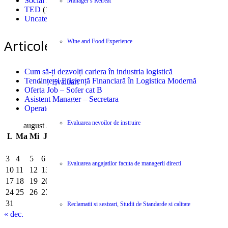
Social Marketing
(4)
Manager’s Retreat
TED
(1)
Uncategorized
(2)
Articole recente
Wine and Food Experience
Cum să-ți dezvolți cariera în industria logistică
Tendințe și Eficiență Financiară în Logistica Modernă
Evaluari
Oferta Job – Sofer cat B
Asistent Manager – Secretara
Operator logistica
Evaluarea nevoilor de instruire
august 2026
L
Ma
Mi
J
V
S
D
1
2
3
4
5
6
7
8
9
Evaluarea angajatilor facuta de managerii directi
10
11
12
13
14
15
16
17
18
19
20
21
22
23
24
25
26
27
28
29
30
31
Reclamatii si sesizari, Studii de Standarde si calitate
« dec.