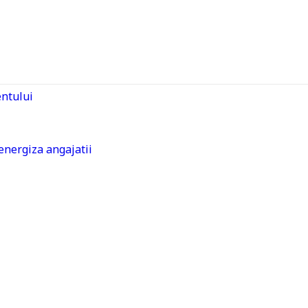
entului
energiza angajatii