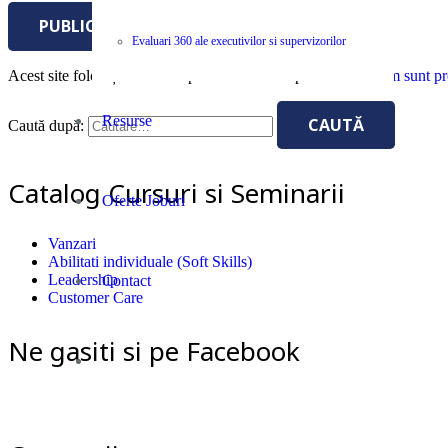
PUBLICĂ COMENTARIUL
Evaluari 360 ale executivilor si supervizorilor
Acest site folosește Akismet pentru a reduce spamul.
Află cum sunt pro
Resurse
Caută după:
Catalog Cursuri si Seminarii
Oferte Joburi
Vanzari
Abilitati individuale (Soft Skills)
Leadership
Contact
Customer Care
Ne gasiti si pe Facebook