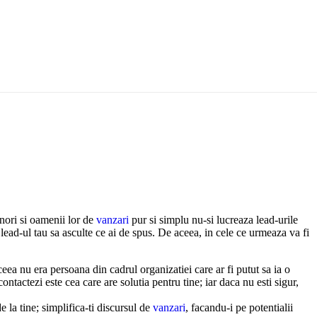
e
enori si oamenii lor de
vanzari
pur si simplu nu-si lucreaza lead-urile
 lead-ul tau sa asculte ce ai de spus. De aceea, in cele ce urmeaza va fi
eea nu era persoana din cadrul organizatiei care ar fi putut sa ia o
ontactezi este cea care are solutia pentru tine; iar daca nu esti sigur,
 la tine; simplifica-ti discursul de
vanzari
, facandu-i pe potentialii