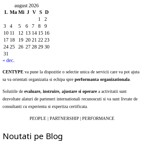
august 2026
L
Ma
Mi
J
V
S
D
1
2
3
4
5
6
7
8
9
10
11
12
13
14
15
16
17
18
19
20
21
22
23
24
25
26
27
28
29
30
31
« dec.
CENTYPE
va pune la dispozitie o selectie unica de servicii care va pot ajuta
sa va orientati organizatia si echipa spre
performanta organizationala
.
Solutiile de
evaluare, instruire, ajustare si operare
a activitatii sunt
dezvoltate alaturi de parteneri internationali recunoscuti si va sunt livrate de
consultanti cu experienta si expertiza certificata.
PEOPLE | PARTNERSHIP | PERFORMANCE
Noutati pe Blog