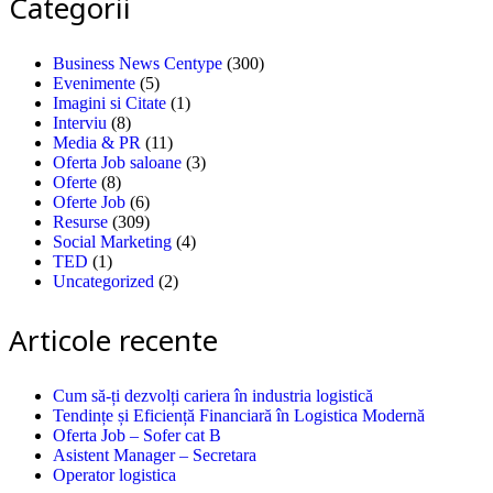
Categorii
Business News Centype
(300)
Evenimente
(5)
Imagini si Citate
(1)
Interviu
(8)
Media & PR
(11)
Oferta Job saloane
(3)
Oferte
(8)
Oferte Job
(6)
Resurse
(309)
Social Marketing
(4)
TED
(1)
Uncategorized
(2)
Articole recente
Cum să-ți dezvolți cariera în industria logistică
Tendințe și Eficiență Financiară în Logistica Modernă
Oferta Job – Sofer cat B
Asistent Manager – Secretara
Operator logistica