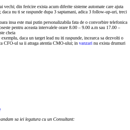
i vechi; din fericire exista acum diferite sisteme automate care ajuta
; daca nu ti se raspunde dupa 3 saptamani, adica 3 follow-up-uri, treci
oara insa este mai putin personalizabila fata de o convorbire telefonica
 foloseste pentru aceasta intervalele orare 8.00 – 9.00 a.m sau 17.00 –
este cheia
re exemplu, daca un target lead nu iti raspunde, incearca sa dezvolti o
 ca CFO-ul sa ii atraga atentia CMO-ului; in
vanzari
nu exista drumuri
omandam sa iei legatura cu un Consultant: