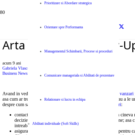
Prioritizare si Abordare strategica
Orientare spre Performanta
Arta de a face „Follow-U
Managementul Schimbarii, Procese si proceduri
acum 9 ani
Gabriela Vlasceanu
Business News Centype
,
Resurse
Comunicare manageriala si Abilitati de prezentare
Avand in vedere cat de important este sa detii
tehnici
bune de
vanzari
asa cum ar trebui. Este vorba despre a nu urmari lead-urile, sau a le urm
Relationare si lucru in echipa
despre cum sa „lucrezi” asa cum trebuie un prospect in
vanzari
:
contacteaza persoana potrivita inca de la inceput – daca cineva n
decizie in privinta produsului sau serviciului oferit de tine; asa c
Abilitati individuale (Soft Skills)
intreaba si roaga sa fii indrumat catre ea
asigura-te ca faci o prima impresie buna – un alt motiv pentru ca