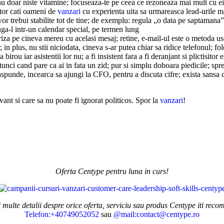
i nu doar niste vitamine; focuseaza-te pe ceea ce rezoneaza mai mult cu ei
itor cati oameni de
vanzari
cu experienta uita sa urmareasca lead-urile ma
or trebui stabilite tot de tine; de exemplu: regula „o data pe saptamana”
uga-l intr-un calendar special, pe termen lung
oriza pe cineva mereu cu acelasi mesaj; retine, e-mail-ul este o metoda us
ea; in plus, nu stii niciodata, cineva s-ar putea chiar sa ridice telefonul;
rou iar asistentii lor nu; a fi insistent fara a fi deranjant si plictisitor 
atunci cand pare ca ai in fata un zid; pur si simplu doboara piedicile; sp
aspunde, incearca sa ajungi la CFO, pentru a discuta cifre; exista sansa
ant si care sa nu poate fi ignorat politicos. Spor la
vanzari
!
Oferta Centype pentru luna in curs!
ulte detalii despre orice oferta, serviciu sau produs Centype iti rec
Telefon:+40749052052
sau
@mail:contact@centype.ro