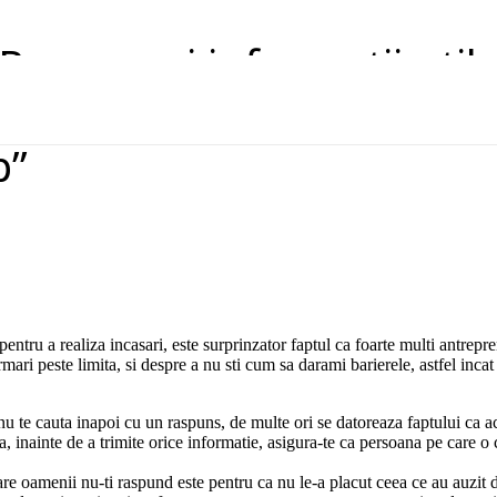
Resurse si informatii util
p”
pentru a realiza incasari, este surprinzator faptul ca foarte multi antrepr
ari peste limita, si despre a nu sti cum sa darami barierele, astfel incat
u te cauta inapoi cu un raspuns, de multe ori se datoreaza faptului ca ac
a, inainte de a trimite orice informatie, asigura-te ca persoana pe care o c
re oamenii nu-ti raspund este pentru ca nu le-a placut ceea ce au auzit de