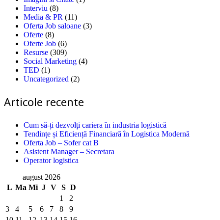
Interviu
(8)
Media & PR
(11)
Oferta Job saloane
(3)
Oferte
(8)
Oferte Job
(6)
Resurse
(309)
Social Marketing
(4)
TED
(1)
Uncategorized
(2)
Articole recente
Cum să-ți dezvolți cariera în industria logistică
Tendințe și Eficiență Financiară în Logistica Modernă
Oferta Job – Sofer cat B
Asistent Manager – Secretara
Operator logistica
august 2026
L
Ma
Mi
J
V
S
D
1
2
3
4
5
6
7
8
9
10
11
12
13
14
15
16