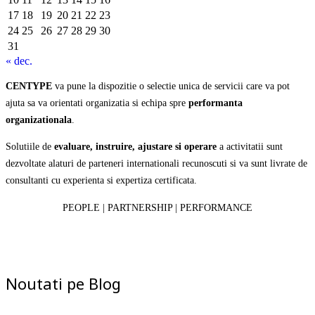
17
18
19
20
21
22
23
24
25
26
27
28
29
30
31
« dec.
CENTYPE
va pune la dispozitie o selectie unica de servicii care va pot
ajuta sa va orientati organizatia si echipa spre
performanta
organizationala
.
Solutiile de
evaluare, instruire, ajustare si operare
a activitatii sunt
dezvoltate alaturi de parteneri internationali recunoscuti si va sunt livrate de
consultanti cu experienta si expertiza certificata.
PEOPLE | PARTNERSHIP | PERFORMANCE
Noutati pe Blog