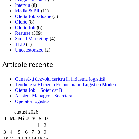
Interviu
(8)
Media & PR
(11)
Oferta Job saloane
(3)
Oferte
(8)
Oferte Job
(6)
Resurse
(309)
Social Marketing
(4)
TED
(1)
Uncategorized
(2)
Articole recente
Cum să-ți dezvolți cariera în industria logistică
Tendințe și Eficiență Financiară în Logistica Modernă
Oferta Job – Sofer cat B
Asistent Manager – Secretara
Operator logistica
august 2026
L
Ma
Mi
J
V
S
D
1
2
3
4
5
6
7
8
9
10
11
12
13
14
15
16