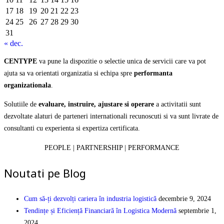
17
18
19
20
21
22
23
24
25
26
27
28
29
30
31
« dec.
CENTYPE
va pune la dispozitie o selectie unica de servicii care va pot
ajuta sa va orientati organizatia si echipa spre
performanta
organizationala
.
Solutiile de
evaluare, instruire, ajustare si operare
a activitatii sunt
dezvoltate alaturi de parteneri internationali recunoscuti si va sunt livrate de
consultanti cu experienta si expertiza certificata.
PEOPLE | PARTNERSHIP | PERFORMANCE
Noutati pe Blog
Cum să-ți dezvolți cariera în industria logistică
decembrie 9, 2024
Tendințe și Eficiență Financiară în Logistica Modernă
septembrie 1,
2024