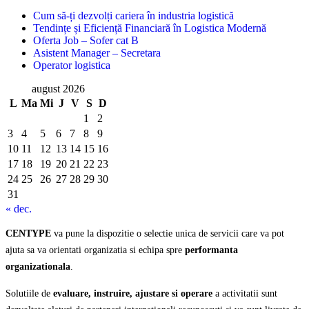
Cum să-ți dezvolți cariera în industria logistică
Tendințe și Eficiență Financiară în Logistica Modernă
Oferta Job – Sofer cat B
Asistent Manager – Secretara
Operator logistica
august 2026
L
Ma
Mi
J
V
S
D
1
2
3
4
5
6
7
8
9
10
11
12
13
14
15
16
17
18
19
20
21
22
23
24
25
26
27
28
29
30
31
« dec.
CENTYPE
va pune la dispozitie o selectie unica de servicii care va pot
ajuta sa va orientati organizatia si echipa spre
performanta
organizationala
.
Solutiile de
evaluare, instruire, ajustare si operare
a activitatii sunt