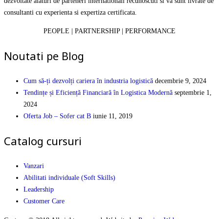
dezvoltate alaturi de parteneri internationali recunoscuti si va sunt livrate de
consultanti cu experienta si expertiza certificata.
PEOPLE | PARTNERSHIP | PERFORMANCE
Noutati pe Blog
Cum să-ți dezvolți cariera în industria logistică
decembrie 9, 2024
Tendințe și Eficiență Financiară în Logistica Modernă
septembrie 1,
2024
Oferta Job – Sofer cat B
iunie 11, 2019
Catalog cursuri
Vanzari
Abilitati individuale (Soft Skills)
Leadership
Customer Care