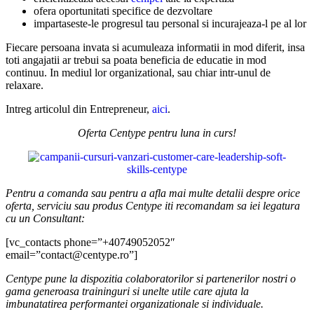
ofera oportunitati specifice de dezvoltare
impartaseste-le progresul tau personal si incurajeaza-l pe al lor
Fiecare persoana invata si acumuleaza informatii in mod diferit, insa
toti angajatii ar trebui sa poata beneficia de educatie in mod
continuu. In mediul lor organizational, sau chiar intr-unul de
relaxare.
Intreg articolul din Entrepreneur,
aici
.
Oferta Centype pentru luna in curs!
Pentru a comanda sau pentru a afla mai multe detalii despre orice
oferta, serviciu sau produs Centype iti recomandam sa iei legatura
cu un Consultant:
[vc_contacts phone=”+40749052052″
email=”contact@centype.ro”]
Centype pune la dispozitia colaboratorilor si partenerilor nostri o
gama generoasa traininguri si unelte utile care ajuta la
imbunatatirea performantei organizationale si individuale.