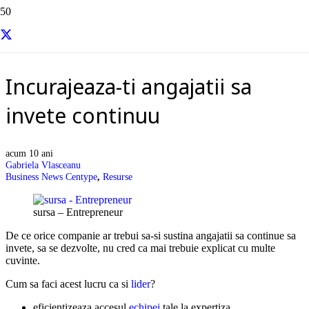
Resurse si informatii utile
Incurajeaza-ti angajatii sa
invete continuu
acum 10 ani
Gabriela Vlasceanu
Business News Centype
,
Resurse
sursa – Entrepreneur
De ce orice companie ar trebui sa-si sustina angajatii sa continue sa
invete, sa se dezvolte, nu cred ca mai trebuie explicat cu multe
cuvinte.
Cum sa faci acest lucru ca si
lider
?
eficientizeaza accesul
echipei
tale la expertiza