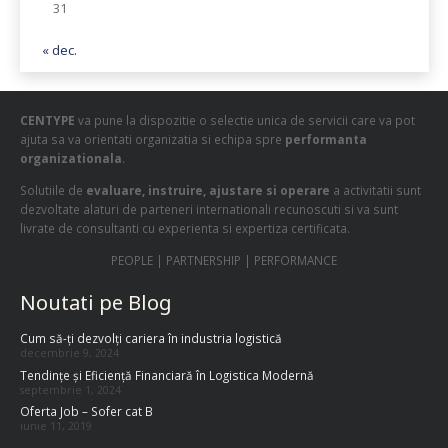
31
« dec.
CENTYPE
va pune la dispozitie o selectie unica de servicii care va pot
ajuta sa va orientati organizatia si echipa spre
performanta
organizationala
.
Solutiile de
evaluare, instruire, ajustare si operare
a activitatii sunt
dezvoltate alaturi de parteneri internationali recunoscuti si va sunt
livrate de consultanti cu experienta si expertiza certificata.
PEOPLE | PARTNERSHIP | PERFORMANCE
Noutati pe Blog
Cum să-ți dezvolți cariera în industria logistică
decembrie 9, 2024
Tendințe și Eficiență Financiară în Logistica Modernă
septembrie 1, 2024
Oferta Job – Sofer cat B
iunie 11, 2019