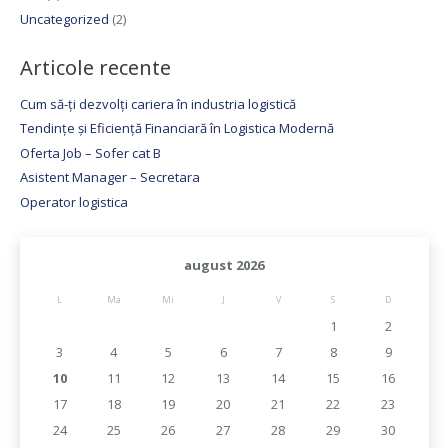
Uncategorized
(2)
Articole recente
Cum să-ți dezvolți cariera în industria logistică
Tendințe și Eficiență Financiară în Logistica Modernă
Oferta Job – Sofer cat B
Asistent Manager – Secretara
Operator logistica
august 2026
L
Ma
Mi
J
V
S
D
1
2
3
4
5
6
7
8
9
10
11
12
13
14
15
16
17
18
19
20
21
22
23
24
25
26
27
28
29
30