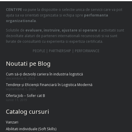
CENTYPE
va pune la dispozitie o selectie unica de servicii care va pot
ajuta sa va orientati organizatia si echipa spre
performanta
organizationala
.
Solutiile de
evaluare, instruire, ajustare si operare
a activitatii sunt
dezvoltate alaturi de parteneri internationali recunoscuti si va sunt
livrate de consultanti cu experienta si expertiza certificata.
PEOPLE | PARTNERSHIP | PERFORMANCE
Noutati pe Blog
Cum să-ți dezvolți cariera în industria logistică
decembrie 9, 2024
Tendințe și Eficiență Financiară în Logistica Modernă
septembrie 1, 2024
Oferta Job – Sofer cat B
iunie 11, 2019
Catalog cursuri
Vanzari
Abilitati individuale (Soft Skills)