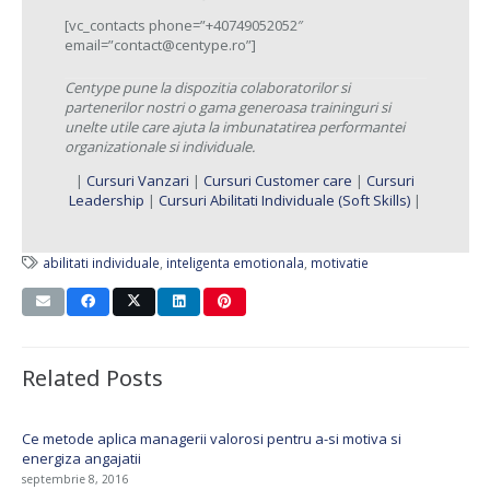
[vc_contacts phone=”+40749052052″
email=”contact@centype.ro”]
Centype pune la dispozitia colaboratorilor si
partenerilor nostri o gama generoasa traininguri si
unelte utile care ajuta la imbunatatirea performantei
organizationale si individuale.
|
Cursuri Vanzari
|
Cursuri Customer care
|
Cursuri
Leadership
|
Cursuri Abilitati Individuale (Soft Skills)
|
abilitati individuale
,
inteligenta emotionala
,
motivatie
Related Posts
Ce metode aplica managerii valorosi pentru a-si motiva si
energiza angajatii
septembrie 8, 2016