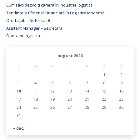
Cum să-ți dezvolți cariera în industria logistică
Tendințe și Eficiență Financiară în Logistica Modernă
Oferta Job – Sofer cat B
Asistent Manager – Secretara
Operator logistica
august 2026
L
Ma
Mi
J
V
S
D
1
2
3
4
5
6
7
8
9
10
11
12
13
14
15
16
17
18
19
20
21
22
23
24
25
26
27
28
29
30
31
« dec.