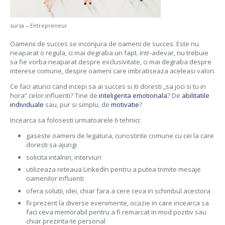
sursa – Entrepreneur
Oamenii de succes se inconjura de oameni de succes. Este nu
neaparat o regula, ci mai degraba un fapt. Intr-adevar, nu trebuie
sa fie vorba neaparat despre exclusivitate, ci mai degraba despre
interese comune, despre oameni care imbratiseaza aceleasi valori.
Ce faci atunci cand incepi sa ai succes si iti doresti „sa joci si tu in
hora” celor influenti? Tine de
inteligenta emotionala
? De
abilitatile
individuale
sau, pur si simplu, de
motivatie
?
Incearca sa folosesti urmatoarele 6 tehnici:
gaseste oameni de legatura, cunostinte comune cu cei la care
doresti sa ajungi
solicita intalniri, interviuri
utilizeaza reteaua LinkedIn pentru a putea trimite mesaje
oamenilor influenti
ofera solutii, idei, chiar fara a cere ceva in schimbul acestora
fii prezent la diverse evenimente, ocazie in care incearca sa
faci ceva memorabil pentru a fi remarcat in mod pozitiv sau
chiar prezinta-te personal