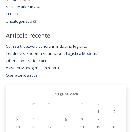
Social Marketing
(4)
TED
(1)
Uncategorized
(2)
Articole recente
Cum să-ți dezvolți cariera în industria logistică
Tendințe și Eficiență Financiară în Logistica Modernă
Oferta Job – Sofer cat B
Asistent Manager – Secretara
Operator logistica
august 2026
L
Ma
Mi
J
V
S
D
1
2
3
4
5
6
7
8
9
10
11
12
13
14
15
16