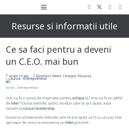
Resurse si informatii utile
Ce sa faci pentru a deveni
un C.E.O. mai bun
acum 10 ani
Business News Centype
,
Resurse
sursa – Entrepreneur
Vrei sa fii o sursa de inspiratie pentru
echipa
ta? Vrei sa fii un altfel
de
lider
? Exista metode, tactici, moduri care te pot ajuta; asta
reusim la
cursuri leadership
.
Incearca urmatoarele metode care te pot ajuta sa fii cu un pas mai
aproape de ceea ce inseamna un
lider
prezent: