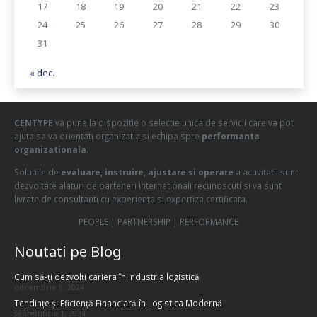
17
18
19
20
21
22
23
24
25
26
27
28
29
30
31
« dec.
CENTYPE
va pune la dispozitie o selectie unica de servicii care va pot
ajuta sa va orientati organizatia si echipa spre
performanta
organizationala
.
Solutiile de
evaluare, instruire, ajustare si operare
a activitatii sunt
dezvoltate alaturi de parteneri internationali recunoscuti si va sunt
livrate de consultanti cu experienta si expertiza certificata.
PEOPLE | PARTNERSHIP | PERFORMANCE
Noutati pe Blog
Cum să-ți dezvolți cariera în industria logistică
decembrie 9, 2024
Tendințe și Eficiență Financiară în Logistica Modernă
septembrie 1, 2024