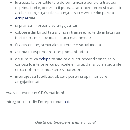
lucreaza la abilitatile tale de comunicare pentru a-ti putea
exprima ideile, pentru a-ti putea arata increderea si a auzi, in
acelasi timp, sugestiile sau ingrijorarile venite din partea
echipei
tale
ia pranzul impreuna cu angajatii tai
coboara din biroul tau si vino in transee, nu te da in laturi sa
te si murdaresti pe maini, daca este nevoie
fii activ online, si mai ales in retelele social media
asuma-ti raspunderea, responsabilitatea
asigura-te ca
echipa
ta stie ca o sustii neconditionat, ca o
cunosti foarte bine, cu punctele ei forte, dar si cu slabiciunile
ei, ca ii oferi recunoastere si apreciere
incurajeaza feedback-ul, cere pareri si opinii sincere
angajatilor tai
Asa vei deveni un C.E.O. mai bun!
Intreg articolul din Entrepreneur,
aici
.
Oferta Centype pentru luna in curs!