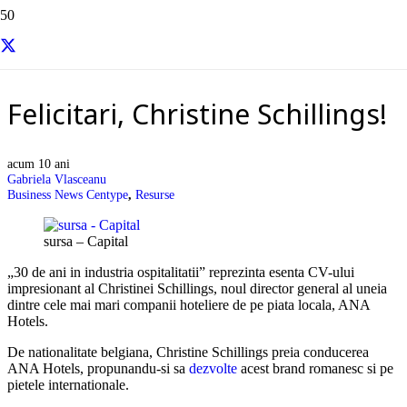
Resurse si informatii utile
Felicitari, Christine Schillings!
acum 10 ani
Gabriela Vlasceanu
Business News Centype
,
Resurse
sursa – Capital
„30 de ani in industria ospitalitatii” reprezinta esenta CV-ului
impresionant al Christinei Schillings, noul director general al uneia
dintre cele mai mari companii hoteliere de pe piata locala, ANA
Hotels.
De nationalitate belgiana, Christine Schillings preia conducerea
ANA Hotels, propunandu-si sa
dezvolte
acest brand romanesc si pe
pietele internationale.