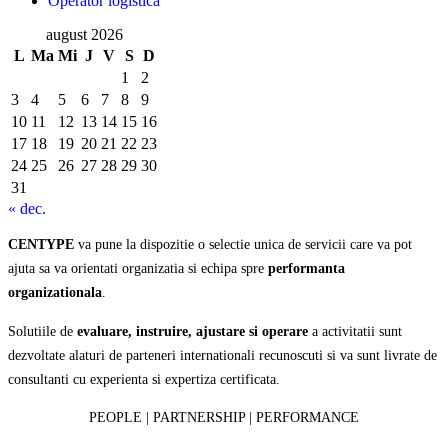
Operator logistica
august 2026
L
Ma
Mi
J
V
S
D
1
2
3
4
5
6
7
8
9
10
11
12
13
14
15
16
17
18
19
20
21
22
23
24
25
26
27
28
29
30
31
« dec.
CENTYPE
va pune la dispozitie o selectie unica de servicii care va pot
ajuta sa va orientati organizatia si echipa spre
performanta
organizationala
.
Solutiile de
evaluare, instruire, ajustare si operare
a activitatii sunt
dezvoltate alaturi de parteneri internationali recunoscuti si va sunt livrate de
consultanti cu experienta si expertiza certificata.
PEOPLE | PARTNERSHIP | PERFORMANCE