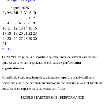
august 2026
L
Ma
Mi
J
V
S
D
1
2
3
4
5
6
7
8
9
10
11
12
13
14
15
16
17
18
19
20
21
22
23
24
25
26
27
28
29
30
31
« dec.
CENTYPE
va pune la dispozitie o selectie unica de servicii care va pot
ajuta sa va orientati organizatia si echipa spre
performanta
organizationala
.
Solutiile de
evaluare, instruire, ajustare si operare
a activitatii sunt
dezvoltate alaturi de parteneri internationali recunoscuti si va sunt livrate de
consultanti cu experienta si expertiza certificata.
PEOPLE | PARTNERSHIP | PERFORMANCE