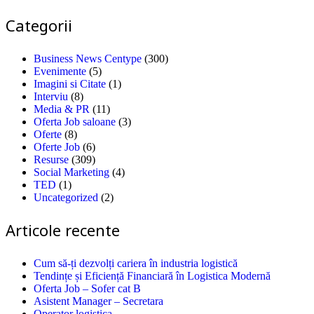
Categorii
Business News Centype
(300)
Evenimente
(5)
Imagini si Citate
(1)
Interviu
(8)
Media & PR
(11)
Oferta Job saloane
(3)
Oferte
(8)
Oferte Job
(6)
Resurse
(309)
Social Marketing
(4)
TED
(1)
Uncategorized
(2)
Articole recente
Cum să-ți dezvolți cariera în industria logistică
Tendințe și Eficiență Financiară în Logistica Modernă
Oferta Job – Sofer cat B
Asistent Manager – Secretara
Operator logistica