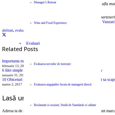
Manager’s Retreat
Pentru a comanda sau pentru a afla mai m
Centype pune la dispozitia colaboratorilor si parteneri
Cursuri Vanzari
Wine and Food Experience
abilitati
,
evaluare
,
job
,
manager
,
motivatie
Evaluari
Related Posts
Importanta mediului de lucru pentru un antreprenor
Evaluarea nevoilor de instruire
februarie 13, 2017
6 Idei simple pentru un spatiu de munca organizat si productiv
ianuarie 31, 2017
10 Obiceiuri gresite din „Leadership” de care trebuie neaparat sa scap
Evaluarea angajatilor facuta de managerii directi
martie 2, 2017
Lasă un răspuns
Reclamatii si sesizari, Studii de Standarde si calitate
Adresa ta de email nu va fi publicată.
Câmpurile obligatorii sunt marc