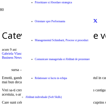
Prioritizare si Abordare strategica
Orientare spre Performanta
Cateva strategii care te 
Managementul Schimbarii, Procese si proceduri
acum 9 ani
Gabriela Vlasceanu
Business News Centype
,
Resurse
Comunicare manageriala si Abilitati de prezentare
sursa – Entrepreneur
Emotii, ganduri, intrebari care te invadeaza cu totul in momentul in ca
Relationare si lucru in echipa
mai bun decat toti ceilalti contracandidati?
Vrei sa-ti cresti sansele de a face cea mai buna impresie si de a castig
acestuia, s-ar putea sa ai satisfactia unei victorii.
Abilitati individuale (Soft Skills)
Care sunt cele trei parti? Exact ca la compunere: introducere, cuprins si 