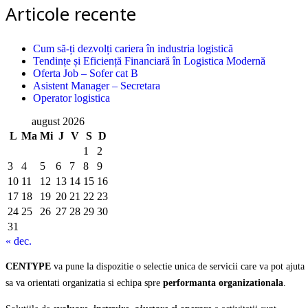
Articole recente
Cum să-ți dezvolți cariera în industria logistică
Tendințe și Eficiență Financiară în Logistica Modernă
Oferta Job – Sofer cat B
Asistent Manager – Secretara
Operator logistica
august 2026
L
Ma
Mi
J
V
S
D
1
2
3
4
5
6
7
8
9
10
11
12
13
14
15
16
17
18
19
20
21
22
23
24
25
26
27
28
29
30
31
« dec.
CENTYPE
va pune la dispozitie o selectie unica de servicii care va pot ajuta
sa va orientati organizatia si echipa spre
performanta organizationala
.