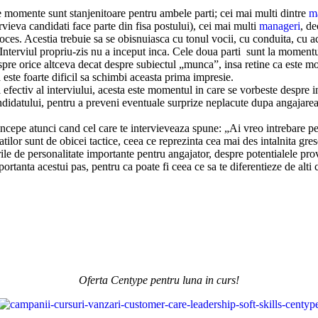
le momente sunt stanjenitoare pentru ambele parti; cei mai multi dintre
m
rvieva candidati face parte din fisa postului), cei mai multi
manageri
, de
proces. Acestia trebuie sa se obisnuiasca cu tonul vocii, cu conduita, cu a
 Interviul propriu-zis nu a inceput inca. Cele doua parti sunt la moment
pre orice altceva decat despre subiectul „munca”, insa retine ca este mo
a este foarte dificil sa schimbi aceasta prima impresie.
fectiv al interviului, acesta este momentul in care se vorbeste despre in
didatului, pentru a preveni eventuale surprize neplacute dupa angajarea a
a incepe atunci cand cel care te intervieveaza spune: „Ai vreo intrebare p
atilor sunt de obicei tactice, ceea ce reprezinta cea mai des intalnita gres
ile de personalitate importante pentru angajator, despre potentialele pro
rtanta acestui pas, pentru ca poate fi ceea ce sa te diferentieze de alti ca
Oferta Centype pentru luna in curs!