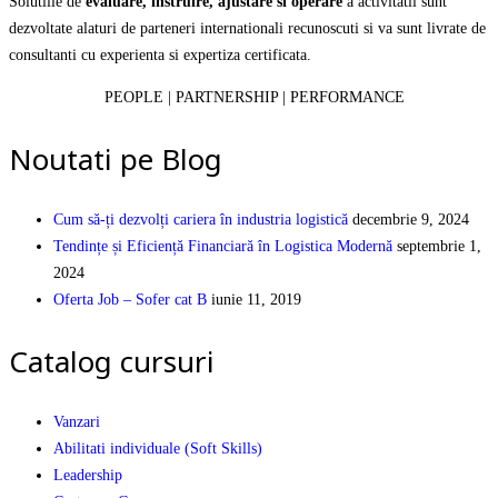
Solutiile de
evaluare, instruire, ajustare si operare
a activitatii sunt
dezvoltate alaturi de parteneri internationali recunoscuti si va sunt livrate de
consultanti cu experienta si expertiza certificata.
PEOPLE | PARTNERSHIP | PERFORMANCE
Noutati pe Blog
Cum să-ți dezvolți cariera în industria logistică
decembrie 9, 2024
Tendințe și Eficiență Financiară în Logistica Modernă
septembrie 1,
2024
Oferta Job – Sofer cat B
iunie 11, 2019
Catalog cursuri
Vanzari
Abilitati individuale (Soft Skills)
Leadership