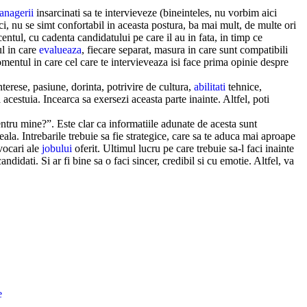
anagerii
insarcinati sa te intervieveze (bineinteles, nu vorbim aici
ci, nu se simt confortabil in aceasta postura, ba mai mult, de multe ori
centul, cu cadenta candidatului pe care il au in fata, in timp ce
ul in care
evalueaza
, fiecare separat, masura in care sunt compatibili
mentul in care cel care te intervieveaza isi face prima opinie despre
terese, pasiune, dorinta, potrivire de cultura,
abilitati
tehnice,
cestuia. Incearca sa exersezi aceasta parte inainte. Altfel, poti
entru mine?”. Este clar ca informatiile adunate de acesta sunt
eala. Intrebarile trebuie sa fie strategice, care sa te aduca mai aproape
vocari ale
jobului
oferit. Ultimul lucru pe care trebuie sa-l faci inainte
ndidati. Si ar fi bine sa o faci sincer, credibil si cu emotie. Altfel, va