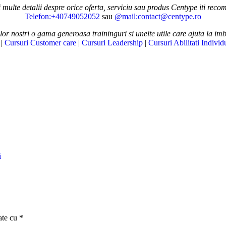
ulte detalii despre orice oferta, serviciu sau produs Centype iti rec
Telefon:+40749052052
sau
@mail:contact@centype.ro
lor nostri o gama generoasa traininguri si unelte utile care ajuta la im
|
Cursuri Customer care
|
Cursuri Leadership
|
Cursuri Abilitati Individ
i
ate cu
*