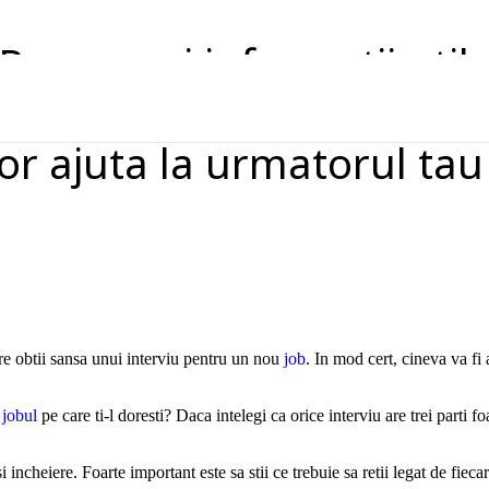
Resurse si informatii util
vor ajuta la urmatorul tau
re obtii sansa unui interviu pentru un nou
job
. In mod cert, cineva va fi 
a
jobul
pe care ti-l doresti? Daca intelegi ca orice interviu are trei parti fo
incheiere. Foarte important este sa stii ce trebuie sa retii legat de fiecar