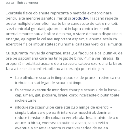
sursa – Entrepreneur
Exercitiile fizice obisnuite reprezinta o metoda extraordinara
pentru a te mentine sanatos, fericit si
productiv
. Tracand repede
peste multiplele beneficii foarte bine cunoscute de catre noi toti,
vezi controlul greutatii, ajutorul dat in lupta contra tensiunii
arteriale marite sau a bolilor de inima, o stare de buna dispozitie si
energie, ajungem la cel mai important aspect, si anume acela ca
exercitiile fizice imbunatatesc nu numai calitatea vietii ci si a muncii.
Cu siguranta imi vei da dreptate, insa „Ce fac cu cele cel putin 40 de
ore pe saptamana care ma tin legat de birou?”, ma vei intreba. Iti
propun 5 modalitati usoare de a strecura cateva exercitii si la birou,
fara a te simti inconfortabil sau a-i deranja pe cei din jur:
fa o plimbare scurta in timpul pauzei de pranz – retine ca nu
trebuie sa stai legat de scaun tot timpul
fa cateva exercitii de intindere chiar pe scaunul de la birou –
cap, umeri, gat, picioare, brate, corp; incalzeste-ti putin toate
incheieturile
inlocuieste scaunul pe care stai cu o minge de exercitii –
simpla balansare pe ea iti intareste muschii abdominali,
reduce tensiune din coloana vertebrala. Insa inainte de a o
aduce la birou, exerseaza putin si acasa, ca sa eviti o
eventuala situatie jenanta in care vei cadea de pe ea.