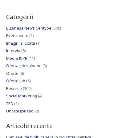
Categorii
Business News Centype
(300)
Evenimente
(5)
Imagini si Citate
(1)
Interviu
(8)
Media & PR
(11)
Oferta Job saloane
(3)
Oferte
(8)
Oferte Job
(6)
Resurse
(309)
Social Marketing
(4)
TED
(1)
Uncategorized
(2)
Articole recente
Cum să-ți dezvolți cariera în industria logistică