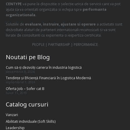
CENTYPE
va pune la dispozitie o selectie unica de servicii care va pot
ajuta sa va orientati organizatia si echipa spre
performanta
organizationala
.
Solutiile de
evaluare, instruire, ajustare si operare
a activitatii sunt
dezvoltate alaturi de parteneri internationali recunoscuti si va sunt
livrate de consultanti cu experienta si expertiza certificata.
PEOPLE | PARTNERSHIP | PERFORMANCE
Noutati pe Blog
Cum să-ți dezvolți cariera în industria logistică
decembrie 9, 2024
Tendințe și Eficiență Financiară în Logistica Modernă
septembrie 1, 2024
Oferta Job – Sofer cat B
iunie 11, 2019
Catalog cursuri
Vanzari
Abilitati individuale (Soft Skills)
Leadership