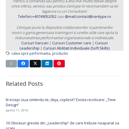
Pentru a comanda sau pentru a afla mai multe detalii despre
orice oferta, serviciu sau produs Centype iti recomandam sa iei
legatura cu un Consultant:
Telefon:+40749052052
sau
@mail:contact@centype.ro
Centype pune la dispozitia colaboratorilor si partenerilor
nostri o gama generoasa traininguri si unelte utile care ajuta la
imbunatatirea performantei organizationale si individuale.
Cursuri Vanzari
|
Cursuri Customer care
|
Cursuri
Leadership
|
Cursuri Abilitati Individuale (Soft Skills)
calea spre performanta
,
productiv
Related Posts
Iti incepi ziua simtindu-te, deja, coplesit? Exista rezolvare: „Time
Design”
aprilie 11, 2016
10 Obiceiuri gresite din „Leadership” de care trebuie neaparat sa
scapi