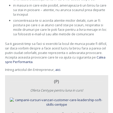
in masura in care este posibil, amenajeaza-ti un birou la care
sa stai in picioare – atentie, nu arunca scaunul prea departe
la inceput
concentreaza-te si acorda atentie micilor detalii, cum ar fi:
postura pe care o ai atunci cand stai pe scaun, respiratia si
micile drumuri pe care le poti face pentru a livra mesaje in loc
sa folosesti e-mail-ul sau alte metode de comunicare
Sa-ti gasesti timp sa faci si exercitii la locul de munca poate fi dificil,
iar daca vorbim despre a face acest lucru la birou fara a parea cel
putin ciudat celorlalti, poate reprezenta o adevarata provocare.
Accepta aceasta provocare care te va ajuta cu siguranta pe
Calea
spre Performanta
.
Intreg articolul din Entrepreneur,
aici
.
(P)
Oferta Centype pentru luna in curs!