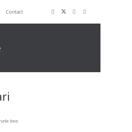
Contact
e
ari
urile bine.