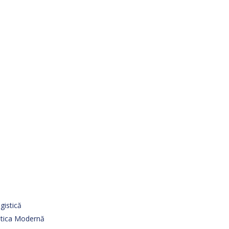
gistică
istica Modernă