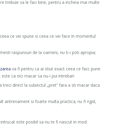
re trebuie sa le faci bine, pentru a incheia mai multe
ta ceea ce vei spune si ceea ce vei face in momentul
imesti raspunsuri de la oameni, nu ti-i poti apropia;
zarea
va fi pentru ca ai stiut exact ceea ce faci; pune
 este ca nici macar sa nu-i pui intrebari
sa treci direct la subiectul „pret” fara a sti macar daca
mult antrenament si foarte multa practica; nu fi rigid,
, intrucat este posibil sa nu te fi nascut in mod