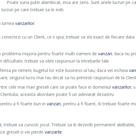
Poate suna putin alambicat, insa are sens. Sunt unele lucruri pe ca
cruri pe care trebuie sa le eviti.
 in lumea
vanzarilor
:
conectezi cu un Client, ce ii spui; trebuie sa stii exact de fiecare da
 o problema majora pentru foarte multi oameni de
vanzari
; daca nu pr
 dificultate; trebuie sa obtii raspunsuri la intrebarile tale
i ofensa pe nimeni; bugetul lor este business-ul tau; daca vei incheia
van
sare; singurul lucru mai rau decat sa nu primesti raspunsuri de la Client
dintre cele mai mari greseli care se poate face in domeniul
vanzarilor
; 
e Clientului; aceasta abordare poate fi un adevarat dezastru
pentru a fi foarte bun in
vanzari
, pentru a fi fluent, iti trebuie foarte 
i
, trebuie sa cunosti jocul. Trebuie sa iti dezvolti permanent abilitatile
ace greseli si vei pierde
vanzarile
.