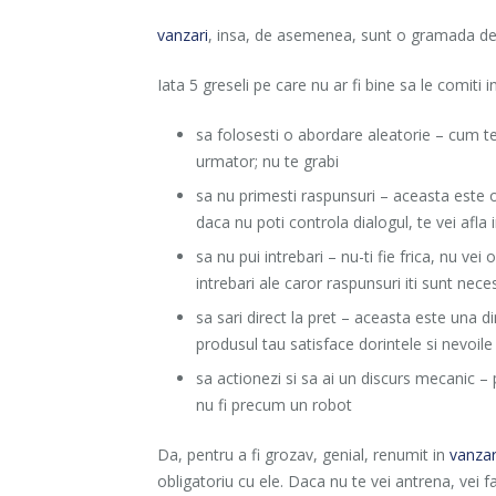
vanzari
, insa, de asemenea, sunt o gramada de lu
Iata 5 greseli pe care nu ar fi bine sa le comiti
sa folosesti o abordare aleatorie – cum te 
urmator; nu te grabi
sa nu primesti raspunsuri – aceasta este
daca nu poti controla dialogul, te vei afla in
sa nu pui intrebari – nu-ti fie frica, nu ve
intrebari ale caror raspunsuri iti sunt nece
sa sari direct la pret – aceasta este una 
produsul tau satisface dorintele si nevoil
sa actionezi si sa ai un discurs mecanic – 
nu fi precum un robot
Da, pentru a fi grozav, genial, renumit in
vanzar
obligatoriu cu ele. Daca nu te vei antrena, vei f