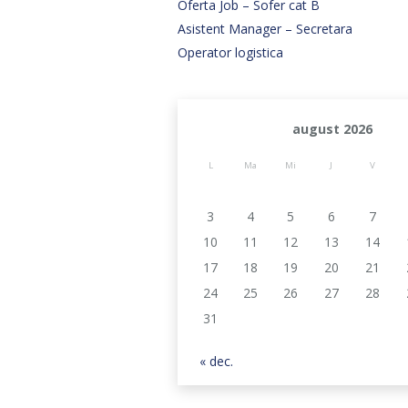
Oferta Job – Sofer cat B
Asistent Manager – Secretara
Operator logistica
august 2026
L
Ma
Mi
J
V
3
4
5
6
7
10
11
12
13
14
17
18
19
20
21
24
25
26
27
28
31
« dec.