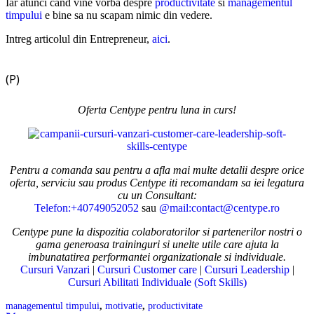
Iar atunci cand vine vorba despre
productivitate
si
managementul
timpului
e bine sa nu scapam nimic din vedere.
Intreg articolul din Entrepreneur,
aici
.
(P)
Oferta Centype pentru luna in curs!
Pentru a comanda sau pentru a afla mai multe detalii despre orice
oferta, serviciu sau produs Centype iti recomandam sa iei legatura
cu un Consultant:
Telefon:+40749052052
sau
@mail:contact@centype.ro
Centype pune la dispozitia colaboratorilor si partenerilor nostri o
gama generoasa traininguri si unelte utile care ajuta la
imbunatatirea performantei organizationale si individuale.
Cursuri Vanzari
|
Cursuri Customer care
|
Cursuri Leadership
|
Cursuri Abilitati Individuale (Soft Skills)
managementul timpului
,
motivatie
,
productivitate