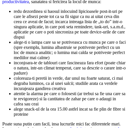
productivitatea
, sanatatea si fericirea la locul de munca:
redu dezordinea si haosul inlocuind lipicioasele post-it-uri pe
care le afisezi peste tot ca sa fii sigur ca nu ai uitat ceva din
ceea ce aveai de facut; incarca intreaga lista de „to do” intr-o
singura aplicatie, in care poti seta remindere, task-uri, s.a.m.d.,
aplicatie pe care o poti sincroniza pe toate device-urile de care
dispui
alege-ti o lampa care sa se potriveasca cu munca pe care o faci
(spre exemplu, lumina albastruie se potriveste perfect cu un
loc de munca analitic; o lumina mai calda se potriveste perfect
mediilor mai calme)
inconjoara-te de tablouri care fascineaza fara efort (poate chiar
o natura, intr-un climat temperat, care sa descrie o carare intr-o
padure)
coloreaza-ti peretii in verde, dar unul nu foarte saturat, ci mai
degraba luminos, ca al unei salcii; studiile arata ca verdele
incurajeaza gandirea creativa
atentie la alarma pe care o folosesti (ar trebui sa fie una care sa
te revigoreze) si la cantitatea de zahar pe care o adaugi in
cafea sau ceai
alege snack-ul de la ora 15.00 astfel incat sa fie plin de fibre si
proteine
Poate suna putin cam facil, insa lucrurile mici fac diferentele mari.