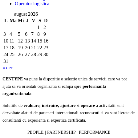
Operator logistica
august 2026
L
Ma
Mi
J
V
S
D
1
2
3
4
5
6
7
8
9
10
11
12
13
14
15
16
17
18
19
20
21
22
23
24
25
26
27
28
29
30
31
« dec.
CENTYPE
va pune la dispozitie o selectie unica de servicii care va pot
ajuta sa va orientati organizatia si echipa spre
performanta
organizationala
.
Solutiile de
evaluare, instruire, ajustare si operare
a activitatii sunt
dezvoltate alaturi de parteneri internationali recunoscuti si va sunt livrate de
consultanti cu experienta si expertiza certificata.
PEOPLE | PARTNERSHIP | PERFORMANCE