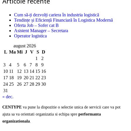
Articole recente
Cum să-ți dezvolți cariera în industria logistică
Tendințe și Eficiență Financiară în Logistica Modernă
Oferta Job – Sofer cat B
Asistent Manager – Secretara
Operator logistica
august 2026
L
Ma
Mi
J
V
S
D
1
2
3
4
5
6
7
8
9
10
11
12
13
14
15
16
17
18
19
20
21
22
23
24
25
26
27
28
29
30
31
« dec.
CENTYPE
va pune la dispozitie o selectie unica de servicii care va pot
ajuta sa va orientati organizatia si echipa spre
performanta
organizationala
.