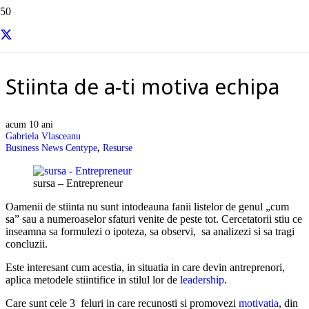
Resurse si informatii utile
Stiinta de a-ti motiva echipa
acum 10 ani
Gabriela Vlasceanu
Business News Centype
,
Resurse
sursa – Entrepreneur
Oamenii de stiinta nu sunt intodeauna fanii listelor de genul „cum
sa” sau a numeroaselor sfaturi venite de peste tot. Cercetatorii stiu ce
inseamna sa formulezi o ipoteza, sa observi, sa analizezi si sa tragi
concluzii.
Este interesant cum acestia, in situatia in care devin antreprenori,
aplica metodele stiintifice in stilul lor de
leadership
.
Care sunt cele 3 feluri in care recunosti si promovezi
motivatia
, din