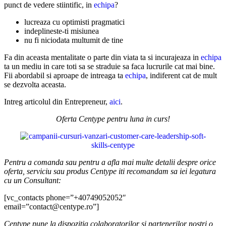
punct de vedere stiintific, in
echipa
?
lucreaza cu optimisti pragmatici
indeplineste-ti misiunea
nu fi niciodata multumit de tine
Fa din aceasta mentalitate o parte din viata ta si incurajeaza in
echipa
ta un mediu in care toti sa se straduie sa faca lucrurile cat mai bine.
Fii abordabil si aproape de intreaga ta
echipa
, indiferent cat de mult
se dezvolta aceasta.
Intreg articolul din Entrepreneur,
aici
.
Oferta Centype pentru luna in curs!
Pentru a comanda sau pentru a afla mai multe detalii despre orice
oferta, serviciu sau produs Centype iti recomandam sa iei legatura
cu un Consultant:
[vc_contacts phone=”+40749052052″
email=”contact@centype.ro”]
Centype pune la dispozitia colaboratorilor si partenerilor nostri o