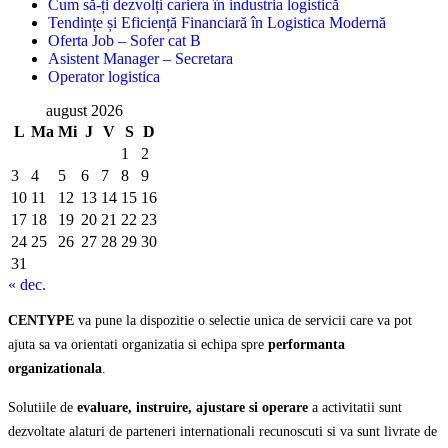
Cum să-ți dezvolți cariera în industria logistică
Tendințe și Eficiență Financiară în Logistica Modernă
Oferta Job – Sofer cat B
Asistent Manager – Secretara
Operator logistica
august 2026
L
Ma
Mi
J
V
S
D
1
2
3
4
5
6
7
8
9
10
11
12
13
14
15
16
17
18
19
20
21
22
23
24
25
26
27
28
29
30
31
« dec.
CENTYPE
va pune la dispozitie o selectie unica de servicii care va pot
ajuta sa va orientati organizatia si echipa spre
performanta
organizationala
.
Solutiile de
evaluare, instruire, ajustare si operare
a activitatii sunt
dezvoltate alaturi de parteneri internationali recunoscuti si va sunt livrate de