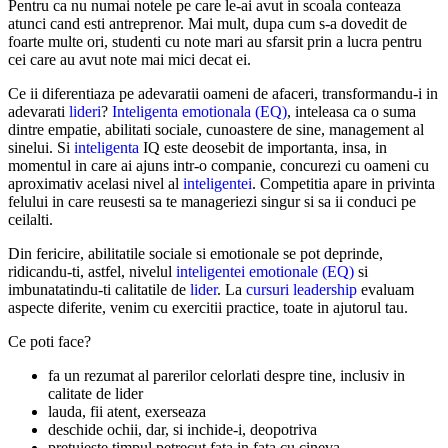
Pentru ca nu numai notele pe care le-ai avut in scoala conteaza
atunci cand esti antreprenor. Mai mult, dupa cum s-a dovedit de
foarte multe ori, studenti cu note mari au sfarsit prin a lucra pentru
cei care au avut note mai mici decat ei.
Ce ii diferentiaza pe adevaratii oameni de afaceri, transformandu-i in
adevarati
lideri
?
Inteligenta emotionala (EQ)
, inteleasa ca o suma
dintre empatie, abilitati sociale, cunoastere de sine, management al
sinelui. Si
inteligenta
IQ este deosebit de importanta, insa, in
momentul in care ai ajuns intr-o companie, concurezi cu oameni cu
aproximativ acelasi nivel al
inteligentei
. Competitia apare in privinta
felului in care reusesti sa te manageriezi singur si sa ii conduci pe
ceilalti.
Din fericire, abilitatile sociale si emotionale se pot deprinde,
ridicandu-ti, astfel, nivelul
inteligentei emotionale (EQ)
si
imbunatatindu-ti calitatile de
lider
. La
cursuri leadership
evaluam
aspecte diferite, venim cu exercitii practice, toate in ajutorul tau.
Ce poti face?
fa un rezumat al parerilor celorlati despre tine, inclusiv in
calitate de lider
lauda, fii atent, exerseaza
deschide ochii, dar, si inchide-i, deopotriva
pretuieste timpul petrecut fata in fata cu cineva