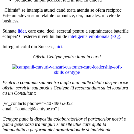
„Chimia” se intampla atunci cand toata atentia se ofera reciproc.
Este un adevar si in relatiile romantice, dar, mai ales, in cele de
business.
Stimate
lider
, care este, deci, secretul pentru a supraincarca bateriile
echipei? Cresterea nivelului tau de
inteligenta emotionala (EQ)
.
Intreg articolul din Success,
aici
.
Oferta Centype pentru luna in curs!
Pentru a comanda sau pentru a afla mai multe detalii despre orice
oferta, serviciu sau produs Centype iti recomandam sa iei legatura
cu un Consultant:
[vc_contacts phone=”+40749052052″
email=”contact@centype.ro”]
Centype pune la dispozitia colaboratorilor si partenerilor nostri o
gama generoasa traininguri si unelte utile care ajuta la
imbunatatirea performantei organizationale si individuale.