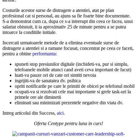
Costurile acestor surse de distragere a atentiei, atat pe plan
profesional cat si personal, au ajuns sa fie foarte bine documentate.
S-a demonstrat cum ca, dupa ce s-a intrerupt din ceea ce facea, unui
salariat obisnuit, ii ia aproximativ 25 de minute pentru a se putea
intoarce la conditiile initiale.
Incercati urmatoarele metode de a elimina eventuale surse de
distragere a atentiei si a ramane focusat, concentrat pe ceea ce faceti,
pentru a obtine
performanta
:
spuneti stop presiunilor digitale (inchideti-va, pur si simplu,
telefoanele mobile atunci cand aveti ceva important de facut)
luati-va pauze ori de cate ori simtiti nevoia
ingrijiti-va de sanatatea dv. psihica
opriti notificarile pe care le primiti de obicei pe telefonul mobil
ocupati-va si rezolvati cele mai importante si grele task-uri la
primele ore ale diminetii
eliminati sau minimizati prezentele negative din viata dv.
Intreg articolul din Success,
aici
.
Oferta Centype pentru luna in curs!