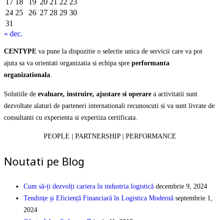
17
18
19
20
21
22
23
24
25
26
27
28
29
30
31
« dec.
CENTYPE
va pune la dispozitie o selectie unica de servicii care va pot
ajuta sa va orientati organizatia si echipa spre
performanta
organizationala
.
Solutiile de
evaluare, instruire, ajustare si operare
a activitatii sunt
dezvoltate alaturi de parteneri internationali recunoscuti si va sunt livrate de
consultanti cu experienta si expertiza certificata.
PEOPLE | PARTNERSHIP | PERFORMANCE
Noutati pe Blog
Cum să-ți dezvolți cariera în industria logistică
decembrie 9, 2024
Tendințe și Eficiență Financiară în Logistica Modernă
septembrie 1,
2024