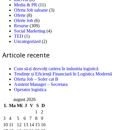
Media & PR
(11)
Oferta Job saloane
(3)
Oferte
(8)
Oferte Job
(6)
Resurse
(309)
Social Marketing
(4)
TED
(1)
Uncategorized
(2)
Articole recente
Cum să-ți dezvolți cariera în industria logistică
Tendințe și Eficiență Financiară în Logistica Modernă
Oferta Job – Sofer cat B
Asistent Manager – Secretara
Operator logistica
august 2026
L
Ma
Mi
J
V
S
D
1
2
3
4
5
6
7
8
9
10
11
12
13
14
15
16