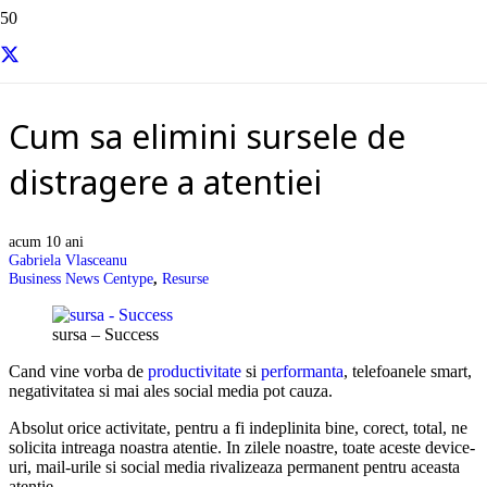
Resurse si informatii utile
Cum sa elimini sursele de
distragere a atentiei
acum 10 ani
Gabriela Vlasceanu
Business News Centype
,
Resurse
sursa – Success
Cand vine vorba de
productivitate
si
performanta
, telefoanele smart,
negativitatea si mai ales social media pot cauza.
Absolut orice activitate, pentru a fi indeplinita bine, corect, total, ne
solicita intreaga noastra atentie. In zilele noastre, toate aceste device-
uri, mail-urile si social media rivalizeaza permanent pentru aceasta
atentie.