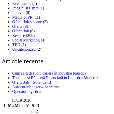
Evenimente
(5)
Imagini si Citate
(1)
Interviu
(8)
Media & PR
(11)
Oferta Job saloane
(3)
Oferte
(8)
Oferte Job
(6)
Resurse
(309)
Social Marketing
(4)
TED
(1)
Uncategorized
(2)
Articole recente
Cum să-ți dezvolți cariera în industria logistică
Tendințe și Eficiență Financiară în Logistica Modernă
Oferta Job – Sofer cat B
Asistent Manager – Secretara
Operator logistica
august 2026
L
Ma
Mi
J
V
S
D
1
2