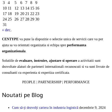
3
4
5
6
7
8
9
10
11
12
13
14
15
16
17
18
19
20
21
22
23
24
25
26
27
28
29
30
31
« dec.
CENTYPE
va pune la dispozitie o selectie unica de servicii care va pot
ajuta sa va orientati organizatia si echipa spre
performanta
organizationala
.
Solutiile de
evaluare, instruire, ajustare si operare
a activitatii sunt
dezvoltate alaturi de parteneri internationali recunoscuti si va sunt livrate de
consultanti cu experienta si expertiza certificata.
PEOPLE | PARTNERSHIP | PERFORMANCE
Noutati pe Blog
Cum să-ți dezvolți cariera în industria logistică
decembrie 9, 2024