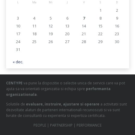
L
Ma
Mi
J
V
S
D
1
2
3
4
5
6
7
8
9
10
11
12
13
14
15
16
17
18
19
20
21
22
23
24
25
26
27
28
29
30
31
« dec.
CENTYPE
va pune la dispozitie o selectie unica de servicii care va pot
ajuta sa va orientati organizatia si echipa spre
performanta
organizationala
.
Solutiile de
evaluare, instruire, ajustare si operare
a activitatii sunt
dezvoltate alaturi de parteneri internationali recunoscuti si va sunt
livrate de consultanti cu experienta si expertiza certificata.
PEOPLE | PARTNERSHIP | PERFORMANCE