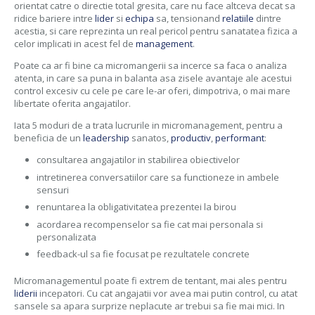
orientat catre o directie total gresita, care nu face altceva decat sa
ridice bariere intre
lider
si
echipa
sa, tensionand
relatiile
dintre
acestia, si care reprezinta un real pericol pentru sanatatea fizica a
celor implicati in acest fel de
management
.
Poate ca ar fi bine ca micromangerii sa incerce sa faca o analiza
atenta, in care sa puna in balanta asa zisele avantaje ale acestui
control excesiv cu cele pe care le-ar oferi, dimpotriva, o mai mare
libertate oferita angajatilor.
Iata 5 moduri de a trata lucrurile in micromanagement, pentru a
beneficia de un
leadership
sanatos,
productiv
,
performant
:
consultarea angajatilor in stabilirea obiectivelor
intretinerea conversatiilor care sa functioneze in ambele
sensuri
renuntarea la obligativitatea prezentei la birou
acordarea recompenselor sa fie cat mai personala si
personalizata
feedback-ul sa fie focusat pe rezultatele concrete
Micromanagementul poate fi extrem de tentant, mai ales pentru
liderii
incepatori. Cu cat angajatii vor avea mai putin control, cu atat
sansele sa apara surprize neplacute ar trebui sa fie mai mici. In