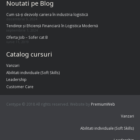
Noutati pe Blog
Cum să-ți dezvolți cariera în industria logistică
decembrie 9, 2024
Tendințe și Eficiență Financiară în Logistica Modernă
septembrie 1, 2024
Oferta Job – Sofer cat B
iunie 11, 2019
Catalog cursuri
Vanzari
Abilitati individuale (Soft Skills)
Leadership
Customer Care
Centype © 2018 All rights reserved. Website by
PremiumWeb
Vanzari
Abilitati individuale (Soft Skills)