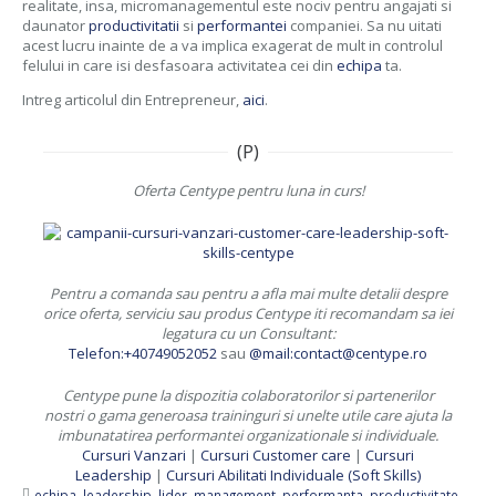
realitate, insa, micromanagementul este nociv pentru angajati si
daunator
productivitatii
si
performantei
companiei. Sa nu uitati
acest lucru inainte de a va implica exagerat de mult in controlul
felului in care isi desfasoara activitatea cei din
echipa
ta.
Intreg articolul din Entrepreneur,
aici
.
(P)
Oferta Centype pentru luna in curs!
Pentru a comanda sau pentru a afla mai multe detalii despre
orice oferta, serviciu sau produs Centype iti recomandam sa iei
legatura cu un Consultant:
Telefon:+40749052052
sau
@mail:contact@centype.ro
Centype pune la dispozitia colaboratorilor si partenerilor
nostri o gama generoasa traininguri si unelte utile care ajuta la
imbunatatirea performantei organizationale si individuale.
Cursuri Vanzari
|
Cursuri Customer care
|
Cursuri
Leadership
|
Cursuri Abilitati Individuale (Soft Skills)
echipa
,
leadership
,
lider
,
management
,
performanta
,
productivitate