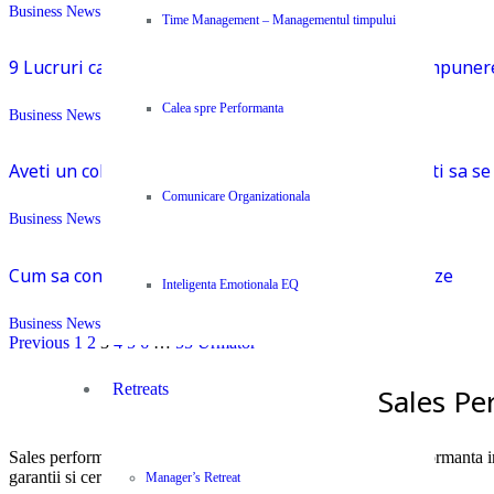
Business News Centype
,
Resurse
Time Management – Managementul timpului
9 Lucruri carora ar fi bine sa le acorzi atentie in compune
Calea spre Performanta
Business News Centype
,
Resurse
,
Uncategorized
Aveti un coleg nou? Cum il intampinati? Cum il faceti sa se
Comunicare Organizationala
Business News Centype
,
Resurse
Cum sa conduci atunci cand ceilalti ezita sa te urmeze
Inteligenta Emotionala EQ
Business News Centype
,
Resurse
Previous
1
2
3
4
5
6
…
55
Următor
Retreats
Sales Pe
Sales performance –
Centype
– un brand orientat catre performanta in
garantii si certificari locale si internationale.
Manager’s Retreat