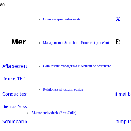
Orientare spre Performanta
Merita sa citesti pe CENTYPE:
Managementul Schimbarii, Procese si proceduri
Afla secretul din spatele maketingului Apple
Comunicare manageriala si Abilitati de prezentare
Resurse
,
TED
Relationare si lucru in echipa
Conduc testele de evaluare a personalitatii la decizii mai
Business News Centype
,
Resurse
Abilitati individuale (Soft Skills)
Schimbarile care te pot ajuta sa recuperezi 40% din timp 