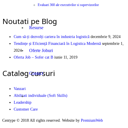
Evaluari 360 ale executivilor si supervizorilor
PEOPLE | PARTNERSHIP | PERFORMANCE
Noutati pe Blog
Resurse
Cum să-ți dezvolți cariera în industria logistică
decembrie 9, 2024
Tendințe și Eficiență Financiară în Logistica Modernă
septembrie 1,
Oferte Joburi
2024
Oferta Job – Sofer cat B
iunie 11, 2019
Catalog cursuri
Contact
Vanzari
Abilitati individuale (Soft Skills)
Leadership
Customer Care
Centype © 2018 All rights reserved. Website by
PremiumWeb