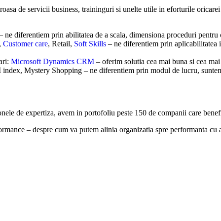
oasa de servicii business, traininguri si unelte utile in eforturile oricare
ne diferentiem prin abilitatea de a scala, dimensiona proceduri pentru o
,
Customer care
, Retail,
Soft Skills
– ne diferentiem prin aplicabilitatea
ari:
Microsoft Dynamics CRM
– oferim solutia cea mai buna si cea mai 
CSI index, Mystery Shopping – ne diferentiem prin modul de lucru, suntem
onele de expertiza, avem in portofoliu peste 150 de companii care benefic
rformance – despre cum va putem alinia organizatia spre performanta cu 