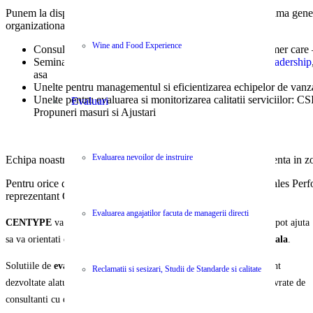
Punem la dispozitia colaboratorilor si partenerilor nostrii, o gama gener
organizationala si la nivel individual:
Wine and Food Experience
Consultanta si optimizare procese de Vanzare si Customer care – 
Seminarii practice si Cursuri personalizate:
Vanzari
,
Leadership
asa
Unelte pentru managementul si eficientizarea echipelor de vanz
Unelte pentru evaluarea si monitorizarea calitatii serviciilor: 
Evaluari
Propuneri masuri si Ajustari
Evaluarea nevoilor de instruire
Echipa noastra este formata din specialisti cu o bogata experienta in z
Pentru orice detalii suplimentare despre solutiile Centype – Sales Pe
reprezentant Centype!
Evaluarea angajatilor facuta de managerii directi
CENTYPE
va pune la dispozitie o selectie unica de servicii care va pot ajuta
sa va orientati organizatia si echipa spre
performanta organizationala
.
Solutiile de
evaluare, instruire, ajustare si operare
a activitatii sunt
Reclamatii si sesizari, Studii de Standarde si calitate
dezvoltate alaturi de parteneri internationali recunoscuti si va sunt livrate de
consultanti cu experienta si expertiza certificata.