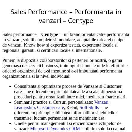
Sales Performance – Performanta in
vanzari – Centype
Sales performance –
Centype
– un brand orientat catre performanta
in vanzari, solutii complete si modulare, adaptabile oricarei echipe
de vanzari. Know how si expertiza testata, experienta locala si
regionala, garantii si certificari locale si internationale.
Punem la dispozitia colaboratorilor si partenerilor nostrii, o gama
generoasa de servicii business, traininguri si unelte utile in eforturile
oricarei organizatii de a-si mentine si a-si imbunatati performanta
organizationala si la nivel individual:
Consultanta si optimizare procese de Vanzare si Customer
care – ne diferentiem prin abilitatea de a scala, dimensiona
proceduri pentru organizatii intre mici, medii sau foarte mari
Seminarii practice si Cursuri personalizate:
Vanzari
,
Leadership
,
Customer care
, Retail,
Soft Skills
– ne
diferentiem prin aplicabilitatea informatiilor si tehnicilor
transmise, lucram permanent sa ne mentinem asa
Unelte pentru managementul si eficientizarea echipelor de
vanzari:
Microsoft Dynamics CRM
– oferim solutia cea mai