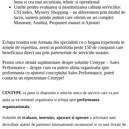
buna si cea mai securizata, tehnic si operational
Unelte pentru evaluarea si monitorizarea calitatii serviciilor:
CSI index, Mystery Shopping – ne diferentiem prin modul de
lucru, suntem printre putinii care oferim un set complet:
Masurare, Analiza, Propuneri masuri si Ajustari
Echipa noastra este formata din specialisti cu o bogata experienta in
zonele de expertiza, avem in portofoliu peste 150 de companii care
beneficiaza direct sau prin parteneriate de serviciile noastre.
Pentru orice detalii suplimentare despre solutiile Centype – Sales
Performance – despre cum va putem alinia organizatia spre
performanta cu ajutorul conceptului Sales Performance, puteti
contacta un reprezentant Centype!
CENTYPE
va pune la dispozitie o selectie unica de servicii care va pot
ajuta sa va orientati organizatia si echipa spre
performanta
organizationala
.
Solutiile de
evaluare, instruire, ajustare si operare
a activitatii sunt
dezvoltate alaturi de parteneri internationali recunoscuti si va sunt livrate de