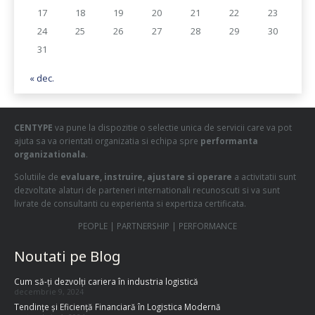
17
18
19
20
21
22
23
24
25
26
27
28
29
30
31
« dec.
CENTYPE
va pune la dispozitie o selectie unica de servicii care va pot
ajuta sa va orientati organizatia si echipa spre
performanta
organizationala
.
Solutiile de
evaluare, instruire, ajustare si operare
a activitatii sunt
dezvoltate alaturi de parteneri internationali recunoscuti si va sunt
livrate de consultanti cu experienta si expertiza certificata.
PEOPLE | PARTNERSHIP | PERFORMANCE
Noutati pe Blog
Cum să-ți dezvolți cariera în industria logistică
decembrie 9, 2024
Tendințe și Eficiență Financiară în Logistica Modernă