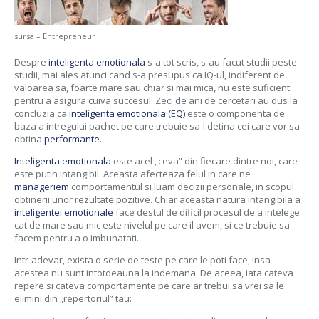
sursa – Entrepreneur
Despre
inteligenta emotionala
s-a tot scris, s-au facut studii peste
studii, mai ales atunci cand s-a presupus ca IQ-ul, indiferent de
valoarea sa, foarte mare sau chiar si mai mica, nu este suficient
pentru a asigura cuiva succesul. Zeci de ani de cercetari au dus la
concluzia ca
inteligenta emotionala (EQ)
este o componenta de
baza a intregului pachet pe care trebuie sa-l detina cei care vor sa
obtina
performante
.
Inteligenta emotionala
este acel „ceva” din fiecare dintre noi, care
este putin intangibil. Aceasta afecteaza felul in care ne
manageriem
comportamentul si luam decizii personale, in scopul
obtinerii unor rezultate pozitive. Chiar aceasta natura intangibila a
inteligentei emotionale
face destul de dificil procesul de a intelege
cat de mare sau mic este nivelul pe care il avem, si ce trebuie sa
facem pentru a o imbunatati.
Intr-adevar, exista o serie de teste pe care le poti face, insa
acestea nu sunt intotdeauna la indemana. De aceea, iata cateva
repere si cateva comportamente pe care ar trebui sa vrei sa le
elimini din „repertoriul” tau: