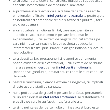
te stresezi foarte usor si construiesti mult prea repede acea
senzatie inconfortabila de tensiune si anxietate
ai probleme in a te echilibra si a te tine departe de reactiile
emotionale nefiltrate –
inteligenta emotioanala
te poate ajuta
sa neutralizezi persoanele dificile si toxice din jurul tau, fara
a-ti crea dusmani
ai un vocabular emotional limitat, care nu-ti permite sa
identifici cu acuratete emotiile pe care le traiesti, le
experimentezi, lucru extrem de negativ intrucat emotiile pe
care nici macar tu insuti nu le poti eticheta pot duce la
interpretari gresite, prin urmare la alegeri irationale si actiuni
neproductive
te grabesti sa faci presupuneri si le aperi cu vehementa in
pofida evidentelor si a contrariilor, lucru extrem de periculos
mai ales pentru
lideri
; oamenii
inteligenti emotional
isi
„marineaza” gandurile, intrucat stiu ca reactiile sunt conduse
de emotii
pastrezi ranchiuna, o emotie extrem de negativa, cu implicatii
directe asupra starii de sanatate
nu te poti detasa de greselile pe care le-ai facut; persoanele
cu un grad ridicat al
inteligentei emotionale
se distanteaza de
greselile pe care le-au facut, insa, fara a le uita
te simti neinteles de foarte multe ori, insa acest lucru este