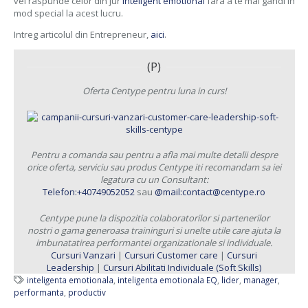
vei raspunde celor din jur
inteligent emotional
fara a te mai gandi in
mod special la acest lucru.
Intreg articolul din Entrepreneur,
aici
.
(P)
Oferta Centype pentru luna in curs!
Pentru a comanda sau pentru a afla mai multe detalii despre
orice oferta, serviciu sau produs Centype iti recomandam sa iei
legatura cu un Consultant:
Telefon:+40749052052
sau
@mail:contact@centype.ro
Centype pune la dispozitia colaboratorilor si partenerilor
nostri o gama generoasa traininguri si unelte utile care ajuta la
imbunatatirea performantei organizationale si individuale.
Cursuri Vanzari
|
Cursuri Customer care
|
Cursuri
Leadership
|
Cursuri Abilitati Individuale (Soft Skills)
inteligenta emotionala
,
inteligenta emotionala EQ
,
lider
,
manager
,
performanta
,
productiv