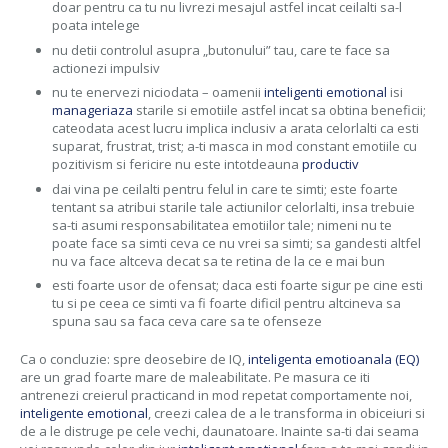
doar pentru ca tu nu livrezi mesajul astfel incat ceilalti sa-l
poata intelege
nu detii controlul asupra „butonului” tau, care te face sa
actionezi impulsiv
nu te enervezi niciodata – oamenii
inteligenti emotional
isi
manageriaza
starile si emotiile astfel incat sa obtina beneficii;
cateodata acest lucru implica inclusiv a arata celorlalti ca esti
suparat, frustrat, trist; a-ti masca in mod constant emotiile cu
pozitivism si fericire nu este intotdeauna
productiv
dai vina pe ceilalti pentru felul in care te simti; este foarte
tentant sa atribui starile tale actiunilor celorlalti, insa trebuie
sa-ti asumi responsabilitatea emotiilor tale; nimeni nu te
poate face sa simti ceva ce nu vrei sa simti; sa gandesti altfel
nu va face altceva decat sa te retina de la ce e mai bun
esti foarte usor de ofensat; daca esti foarte sigur pe cine esti
tu si pe ceea ce simti va fi foarte dificil pentru altcineva sa
spuna sau sa faca ceva care sa te ofenseze
Ca o concluzie: spre deosebire de IQ,
inteligenta emotioanala (EQ)
are un grad foarte mare de maleabilitate. Pe masura ce iti
antrenezi creierul practicand in mod repetat comportamente noi,
inteligente emotional
, creezi calea de a le transforma in obiceiuri si
de a le distruge pe cele vechi, daunatoare. Inainte sa-ti dai seama