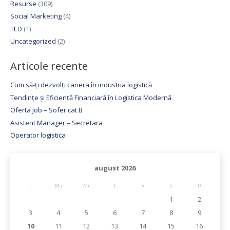
Resurse
(309)
Social Marketing
(4)
TED
(1)
Uncategorized
(2)
Articole recente
Cum să-ți dezvolți cariera în industria logistică
Tendințe și Eficiență Financiară în Logistica Modernă
Oferta Job – Sofer cat B
Asistent Manager – Secretara
Operator logistica
august 2026
L
Ma
Mi
J
V
S
D
1
2
3
4
5
6
7
8
9
10
11
12
13
14
15
16