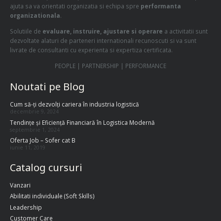
ajuta sa va orientati organizatia si echipa spre
performanta
organizationala
.
Solutiile de
evaluare, instruire, ajustare si operare
a activitatii sunt
dezvoltate alaturi de parteneri internationali recunoscuti si va sunt
livrate de consultanti cu experienta si expertiza certificata.
PEOPLE | PARTNERSHIP | PERFORMANCE
Noutati pe Blog
Cum să-ți dezvolți cariera în industria logistică
decembrie 9, 2024
Tendințe și Eficiență Financiară în Logistica Modernă
septembrie 1, 2024
Oferta Job – Sofer cat B
iunie 11, 2019
Catalog cursuri
Vanzari
Abilitati individuale (Soft Skills)
Leadership
Customer Care