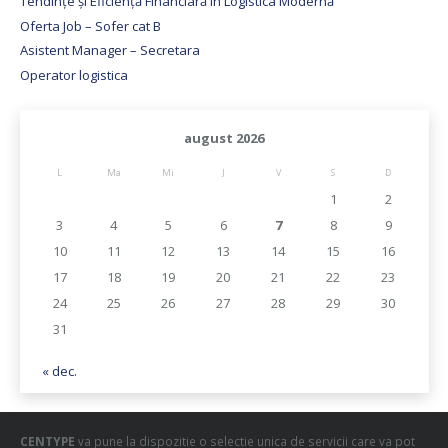
Tendințe și Eficiență Financiară în Logistica Modernă
Oferta Job – Sofer cat B
Asistent Manager – Secretara
Operator logistica
august 2026
L
Ma
Mi
J
V
S
D
1
2
3
4
5
6
7
8
9
10
11
12
13
14
15
16
17
18
19
20
21
22
23
24
25
26
27
28
29
30
31
« dec.
CENTYPE
va pune la dispozitie o selectie unica de servicii care va pot