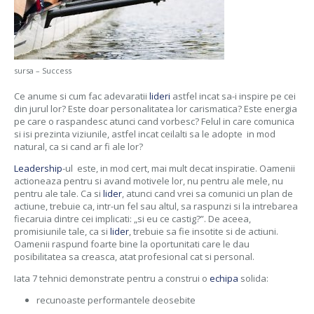
sursa – Success
Ce anume si cum fac adevaratii
lideri
astfel incat sa-i inspire pe cei
din jurul lor? Este doar personalitatea lor carismatica? Este energia
pe care o raspandesc atunci cand vorbesc? Felul in care comunica
si isi prezinta viziunile, astfel incat ceilalti sa le adopte in mod
natural, ca si cand ar fi ale lor?
Leadership
-ul este, in mod cert, mai mult decat inspiratie. Oamenii
actioneaza pentru si avand motivele lor, nu pentru ale mele, nu
pentru ale tale. Ca si
lider
, atunci cand vrei sa comunici un plan de
actiune, trebuie ca, intr-un fel sau altul, sa raspunzi si la intrebarea
fiecaruia dintre cei implicati: „si eu ce castig?”. De aceea,
promisiunile tale, ca si
lider
, trebuie sa fie insotite si de actiuni.
Oamenii raspund foarte bine la oportunitati care le dau
posibilitatea sa creasca, atat profesional cat si personal.
Iata 7 tehnici demonstrate pentru a construi o
echipa
solida:
recunoaste performantele deosebite