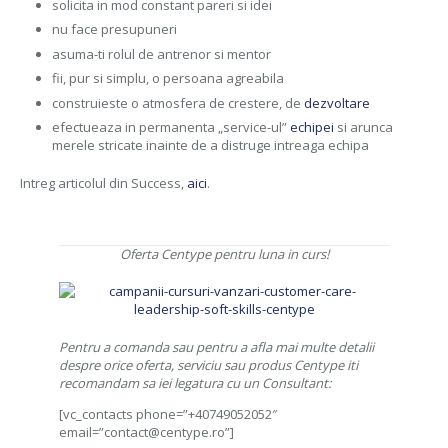
solicita in mod constant pareri si idei
nu face presupuneri
asuma-ti rolul de antrenor si mentor
fii, pur si simplu, o persoana agreabila
construieste o atmosfera de crestere, de
dezvoltare
efectueaza in permanenta „service-ul”
echipei
si arunca
merele stricate inainte de a distruge intreaga echipa
Intreg articolul din Success,
aici
.
Oferta Centype pentru luna in curs!
Pentru a comanda sau pentru a afla mai multe detalii
despre orice oferta, serviciu sau produs Centype iti
recomandam sa iei legatura cu un Consultant:
[vc_contacts phone=”+40749052052″
email=”contact@centype.ro”]