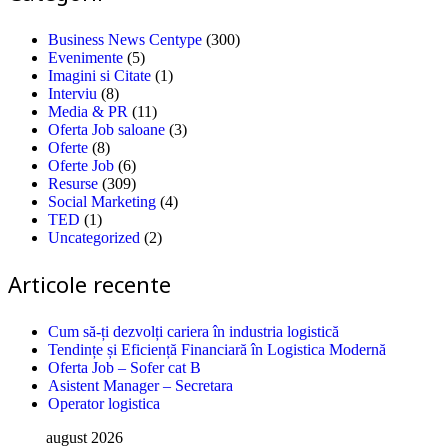
Business News Centype
(300)
Evenimente
(5)
Imagini si Citate
(1)
Interviu
(8)
Media & PR
(11)
Oferta Job saloane
(3)
Oferte
(8)
Oferte Job
(6)
Resurse
(309)
Social Marketing
(4)
TED
(1)
Uncategorized
(2)
Articole recente
Cum să-ți dezvolți cariera în industria logistică
Tendințe și Eficiență Financiară în Logistica Modernă
Oferta Job – Sofer cat B
Asistent Manager – Secretara
Operator logistica
august 2026