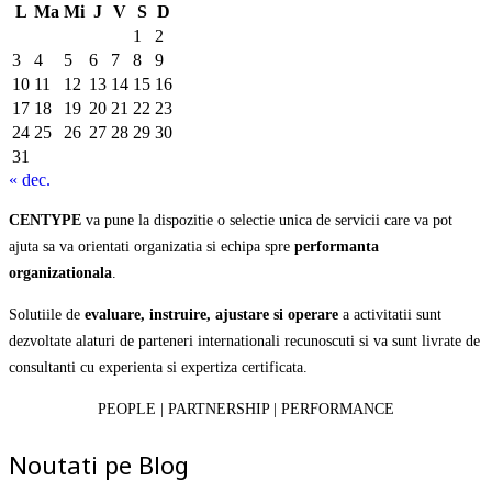
L
Ma
Mi
J
V
S
D
1
2
3
4
5
6
7
8
9
10
11
12
13
14
15
16
17
18
19
20
21
22
23
24
25
26
27
28
29
30
31
« dec.
CENTYPE
va pune la dispozitie o selectie unica de servicii care va pot
ajuta sa va orientati organizatia si echipa spre
performanta
organizationala
.
Solutiile de
evaluare, instruire, ajustare si operare
a activitatii sunt
dezvoltate alaturi de parteneri internationali recunoscuti si va sunt livrate de
consultanti cu experienta si expertiza certificata.
PEOPLE | PARTNERSHIP | PERFORMANCE
Noutati pe Blog