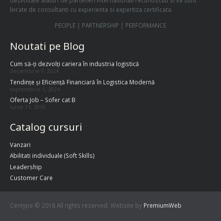
livrate de consultanti cu experienta si expertiza certificata.
PEOPLE | PARTNERSHIP | PERFORMANCE
Noutati pe Blog
Cum să-ți dezvolți cariera în industria logistică
decembrie 9, 2024
Tendințe și Eficiență Financiară în Logistica Modernă
septembrie 1, 2024
Oferta Job – Sofer cat B
iunie 11, 2019
Catalog cursuri
Vanzari
Abilitati individuale (Soft Skills)
Leadership
Customer Care
Centype © 2018 All rights reserved. Website by
PremiumWeb