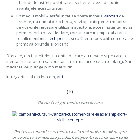
oferindu-le astfel posibilitatea sa beneficieze de toate
avantajele acestui sistem
un mediu mobil – astfel incat sa poata incheia
vanzari
de
oriunde, nu numai de la birou, vezi aplicatii pentru mobil si
device-urile necesare utilizarii acestora, acces instantaneu si
permanent la baza de date, comunicare in timp real atat cu
ceilalti membrii ai
echipei
cat si cu Clientii, posibilitatea de a se
promova oriunde si oricand
Ofera-le, deci, uneltele si atentia de care au nevoie si pe care o
merita, si s-ar putea sa constati ca nu mai ai de ce sa te plangi. Sau,
macar te vei plange putin mai putin…
Intreg articolul din Inc.com,
aici
.
(P)
Oferta Centype pentru luna in curs!
Pentru a comanda sau pentru a afla mai multe detalii despre
orice oferta, serviciu sau produs Centype iti recomandam sa iei