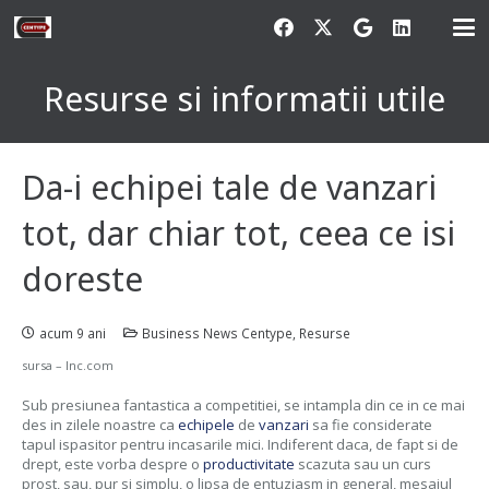
Resurse si informatii utile
Da-i echipei tale de vanzari
tot, dar chiar tot, ceea ce isi
doreste
acum 9 ani
Business News Centype
,
Resurse
sursa – Inc.com
Sub presiunea fantastica a competitiei, se intampla din ce in ce mai
des in zilele noastre ca
echipele
de
vanzari
sa fie considerate
tapul ispasitor pentru incasarile mici. Indiferent daca, de fapt si de
drept, este vorba despre o
productivitate
scazuta sau un curs
prost, sau, pur si simplu, o lipsa de entuziasm in general, mesajul