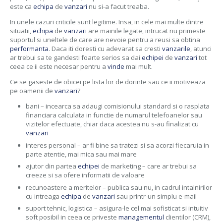
este ca
echipa
de
vanzari
nu si-a facut treaba.
In unele cazuri criticile sunt legitime. Insa, in cele mai multe dintre
situatii,
echipa
de
vanzari
are mainile legate, intrucat nu primeste
suportul si uneltele de care are nevoie pentru a reusi sa obtina
performanta
. Daca iti doresti cu adevarat sa cresti
vanzarile
, atunci
ar trebui sa te gandesti foarte serios sa dai
echipei
de
vanzari
tot
ceea ce ii este necesar pentru a
vinde
mai mult.
Ce se gaseste de obicei pe lista lor de dorinte sau ce ii motiveaza
pe oamenii de
vanzari
?
bani – incearca sa adaugi comisionului standard si o rasplata
financiara calculata in functie de numarul telefoanelor sau
vizitelor efectuate, chiar daca acestea nu s-au finalizat cu
vanzari
interes personal – ar fi bine sa tratezi si sa acorzi fiecaruia in
parte atentie, mai mica sau mai mare
ajutor din partea
echipei
de marketing – care ar trebui sa
creeze si sa ofere informatii de valoare
recunoastere a meritelor – publica sau nu, in cadrul intalnirilor
cu intreaga
echipa
de
vanzari
sau printr-un simplu e-mail
suport tehnic, logistica – asigura-le cel mai sofisticat si intuitiv
soft posibil in ceea ce priveste
managementul
clientilor (CRM),