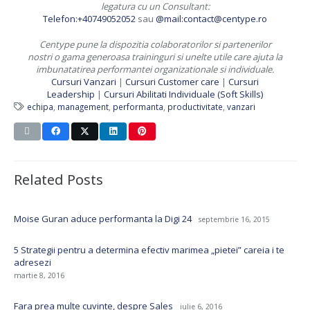
legatura cu un Consultant:
Telefon:+40749052052
sau
@mail:contact@centype.ro
Centype pune la dispozitia colaboratorilor si partenerilor
nostri o gama generoasa traininguri si unelte utile care ajuta la
imbunatatirea performantei organizationale si individuale.
Cursuri Vanzari
|
Cursuri Customer care
|
Cursuri
Leadership
|
Cursuri Abilitati Individuale (Soft Skills)
echipa
,
management
,
performanta
,
productivitate
,
vanzari
Related Posts
Moise Guran aduce performanta la Digi 24
septembrie 16, 2015
5 Strategii pentru a determina efectiv marimea „pietei” careia i te
adresezi
martie 8, 2016
Fara prea multe cuvinte, despre Sales
iulie 6, 2016