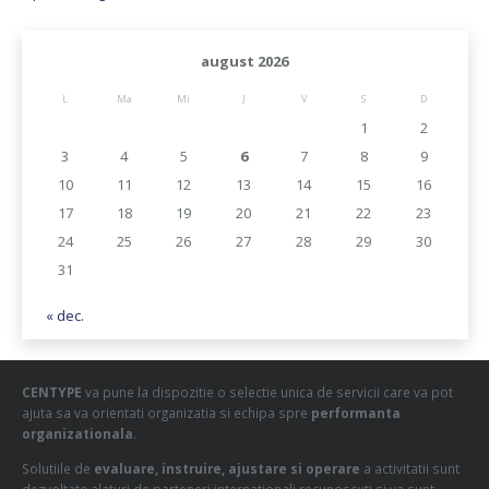
august 2026
L
Ma
Mi
J
V
S
D
1
2
3
4
5
6
7
8
9
10
11
12
13
14
15
16
17
18
19
20
21
22
23
24
25
26
27
28
29
30
31
« dec.
CENTYPE
va pune la dispozitie o selectie unica de servicii care va pot
ajuta sa va orientati organizatia si echipa spre
performanta
organizationala
.
Solutiile de
evaluare, instruire, ajustare si operare
a activitatii sunt
dezvoltate alaturi de parteneri internationali recunoscuti si va sunt