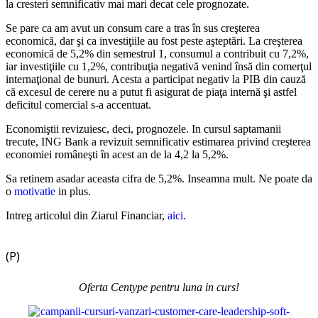
la cresteri semnificativ mai mari decat cele prognozate.
Se pare ca am avut un consum care a tras în sus creşterea
economică, dar şi ca investiţiile au fost peste aşteptări. La creşterea
economică de 5,2% din semestrul 1, consumul a contribuit cu 7,2%,
iar investiţiile cu 1,2%, contribuţia negativă venind însă din comerţul
internaţional de bunuri. Acesta a participat negativ la PIB din cauză
că excesul de cerere nu a putut fi asigurat de piaţa internă şi astfel
deficitul comercial s-a accentuat.
Economiştii revizuiesc, deci, prognozele. In cursul saptamanii
trecute, ING Bank a revizuit semnificativ estimarea privind creşterea
economiei româneşti în acest an de la 4,2 la 5,2%.
Sa retinem asadar aceasta cifra de 5,2%. Inseamna mult. Ne poate da
o
motivatie
in plus.
Intreg articolul din Ziarul Financiar,
aici
.
(P)
Oferta Centype pentru luna in curs!