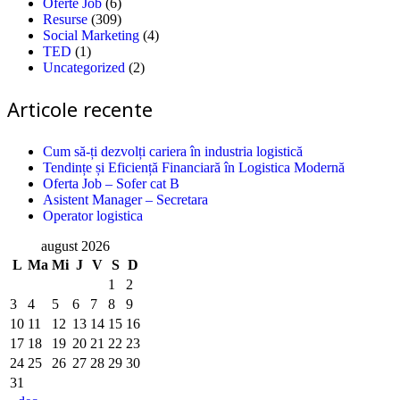
Oferte Job
(6)
Resurse
(309)
Social Marketing
(4)
TED
(1)
Uncategorized
(2)
Articole recente
Cum să-ți dezvolți cariera în industria logistică
Tendințe și Eficiență Financiară în Logistica Modernă
Oferta Job – Sofer cat B
Asistent Manager – Secretara
Operator logistica
august 2026
L
Ma
Mi
J
V
S
D
1
2
3
4
5
6
7
8
9
10
11
12
13
14
15
16
17
18
19
20
21
22
23
24
25
26
27
28
29
30
31