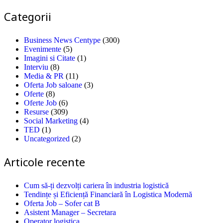
Categorii
Business News Centype
(300)
Evenimente
(5)
Imagini si Citate
(1)
Interviu
(8)
Media & PR
(11)
Oferta Job saloane
(3)
Oferte
(8)
Oferte Job
(6)
Resurse
(309)
Social Marketing
(4)
TED
(1)
Uncategorized
(2)
Articole recente
Cum să-ți dezvolți cariera în industria logistică
Tendințe și Eficiență Financiară în Logistica Modernă
Oferta Job – Sofer cat B
Asistent Manager – Secretara
Operator logistica