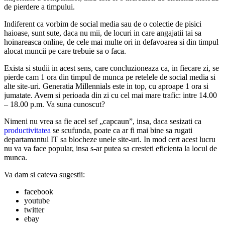
de pierdere a timpului.
Indiferent ca vorbim de social media sau de o colectie de pisici
haioase, sunt sute, daca nu mii, de locuri in care angajatii tai sa
hoinareasca online, de cele mai multe ori in defavoarea si din timpul
alocat muncii pe care trebuie sa o faca.
Exista si studii in acest sens, care concluzioneaza ca, in fiecare zi, se
pierde cam 1 ora din timpul de munca pe retelele de social media si
alte site-uri. Generatia Millennials este in top, cu aproape 1 ora si
jumatate. Avem si perioada din zi cu cel mai mare trafic: intre 14.00
– 18.00 p.m. Va suna cunoscut?
Nimeni nu vrea sa fie acel sef „capcaun”, insa, daca sesizati ca
productivitatea
se scufunda, poate ca ar fi mai bine sa rugati
departamantul IT sa blocheze unele site-uri. In mod cert acest lucru
nu va va face popular, insa s-ar putea sa cresteti eficienta la locul de
munca.
Va dam si cateva sugestii:
facebook
youtube
twitter
ebay