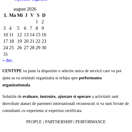
august 2026
L
Ma
Mi
J
V
S
D
1
2
3
4
5
6
7
8
9
10
11
12
13
14
15
16
17
18
19
20
21
22
23
24
25
26
27
28
29
30
31
« dec.
CENTYPE
va pune la dispozitie o selectie unica de servicii care va pot
ajuta sa va orientati organizatia si echipa spre
performanta
organizationala
.
Solutiile de
evaluare, instruire, ajustare si operare
a activitatii sunt
dezvoltate alaturi de parteneri internationali recunoscuti si va sunt livrate de
consultanti cu experienta si expertiza certificata.
PEOPLE | PARTNERSHIP | PERFORMANCE