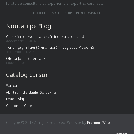
livrate de consultanti cu experienta si expertiza certificata.
PEOPLE | PARTNERSHIP | PERFORMANCE
Noutati pe Blog
Cum să-ți dezvolți cariera în industria logistică
decembrie 9, 2024
Tendințe și Eficiență Financiară în Logistica Modernă
septembrie 1, 2024
Oferta Job – Sofer cat B
iunie 11, 2019
Catalog cursuri
Vanzari
Abilitati individuale (Soft Skills)
Leadership
Customer Care
Centype © 2018 All rights reserved. Website by
PremiumWeb
Vanzari