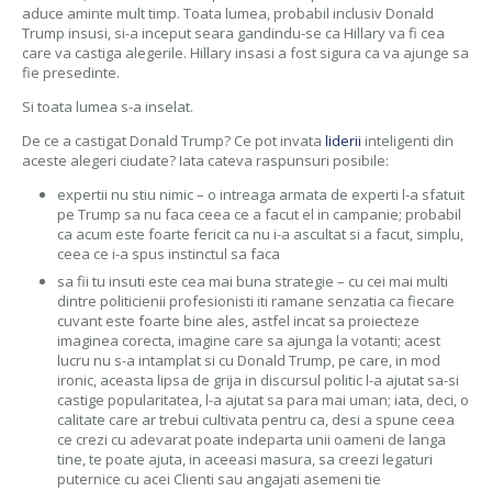
aduce aminte mult timp. Toata lumea, probabil inclusiv Donald
Trump insusi, si-a inceput seara gandindu-se ca Hillary va fi cea
care va castiga alegerile. Hillary insasi a fost sigura ca va ajunge sa
fie presedinte.
Si toata lumea s-a inselat.
De ce a castigat Donald Trump? Ce pot invata
liderii
inteligenti din
aceste alegeri ciudate? Iata cateva raspunsuri posibile:
expertii nu stiu nimic – o intreaga armata de experti l-a sfatuit
pe Trump sa nu faca ceea ce a facut el in campanie; probabil
ca acum este foarte fericit ca nu i-a ascultat si a facut, simplu,
ceea ce i-a spus instinctul sa faca
sa fii tu insuti este cea mai buna strategie – cu cei mai multi
dintre politicienii profesionisti iti ramane senzatia ca fiecare
cuvant este foarte bine ales, astfel incat sa proiecteze
imaginea corecta, imagine care sa ajunga la votanti; acest
lucru nu s-a intamplat si cu Donald Trump, pe care, in mod
ironic, aceasta lipsa de grija in discursul politic l-a ajutat sa-si
castige popularitatea, l-a ajutat sa para mai uman; iata, deci, o
calitate care ar trebui cultivata pentru ca, desi a spune ceea
ce crezi cu adevarat poate indeparta unii oameni de langa
tine, te poate ajuta, in aceeasi masura, sa creezi legaturi
puternice cu acei Clienti sau angajati asemeni tie