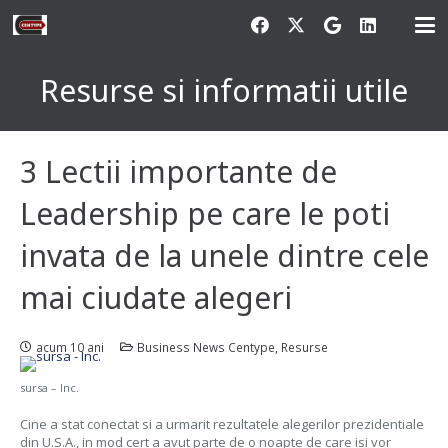
Resurse si informatii utile
3 Lectii importante de
Leadership pe care le poti
invata de la unele dintre cele
mai ciudate alegeri
acum 10 ani
Business News Centype
,
Resurse
sursa – Inc.
Cine a stat conectat si a urmarit rezultatele alegerilor prezidentiale
din U.S.A., in mod cert a avut parte de o noapte de care isi vor