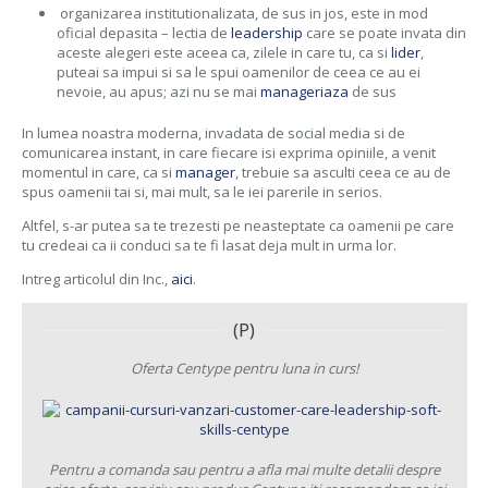
organizarea institutionalizata, de sus in jos, este in mod
oficial depasita – lectia de
leadership
care se poate invata din
aceste alegeri este aceea ca, zilele in care tu, ca si
lider
,
puteai sa impui si sa le spui oamenilor de ceea ce au ei
nevoie, au apus; azi nu se mai
manageriaza
de sus
In lumea noastra moderna, invadata de social media si de
comunicarea instant, in care fiecare isi exprima opiniile, a venit
momentul in care, ca si
manager
, trebuie sa asculti ceea ce au de
spus oamenii tai si, mai mult, sa le iei parerile in serios.
Altfel, s-ar putea sa te trezesti pe neasteptate ca oamenii pe care
tu credeai ca ii conduci sa te fi lasat deja mult in urma lor.
Intreg articolul din Inc.,
aici
.
(P)
Oferta Centype pentru luna in curs!
Pentru a comanda sau pentru a afla mai multe detalii despre