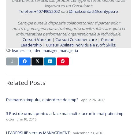
orice oferta, serviciu sau produs Centype iti recomandam sa iei
legatura cu un Consultant:
Telefon:+40749052052
sau
@mail:contact@centype.ro
Centype pune la dispozitia colaboratorilor si partenerilor
nostri o gama generoasa traininguri si unelte utile care ajuta la
imbunatatirea performantei organizationale si individuale.
Cursuri Vanzari
|
Cursuri Customer care
|
Cursuri
Leadership
|
Cursuri Abilitati Individuale (Soft Skills)
leadership
,
lider
,
manager
,
manageria
Related Posts
Estimarea timpului, o pierdere de timp?
aprilie 26, 2017
3 Pasi de urmat pentru a face mai multe lucruri in mai putin timp
octombrie 10, 2016
LEADERSHIP versus MANAGEMENT
noiembrie 23, 2016