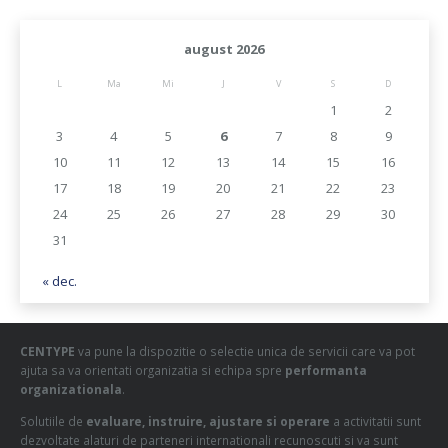
august 2026
L
Ma
Mi
J
V
S
D
1
2
3
4
5
6
7
8
9
10
11
12
13
14
15
16
17
18
19
20
21
22
23
24
25
26
27
28
29
30
31
« dec.
CENTYPE
va pune la dispozitie o selectie unica de servicii care va pot
ajuta sa va orientati organizatia si echipa spre
performanta
organizationala
.
Solutiile de
evaluare, instruire, ajustare si operare
a activitatii sunt
dezvoltate alaturi de parteneri internationali recunoscuti si va sunt