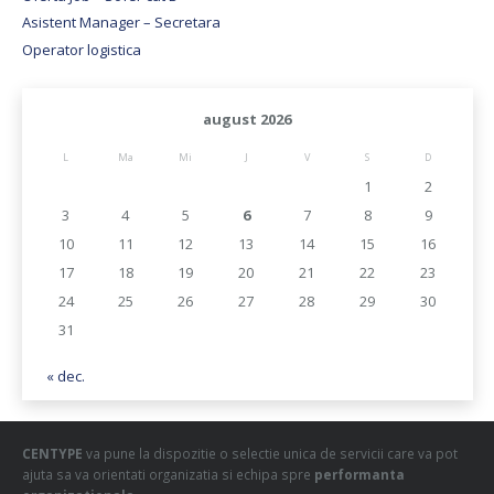
Asistent Manager – Secretara
Operator logistica
august 2026
L
Ma
Mi
J
V
S
D
1
2
3
4
5
6
7
8
9
10
11
12
13
14
15
16
17
18
19
20
21
22
23
24
25
26
27
28
29
30
31
« dec.
CENTYPE
va pune la dispozitie o selectie unica de servicii care va pot
ajuta sa va orientati organizatia si echipa spre
performanta