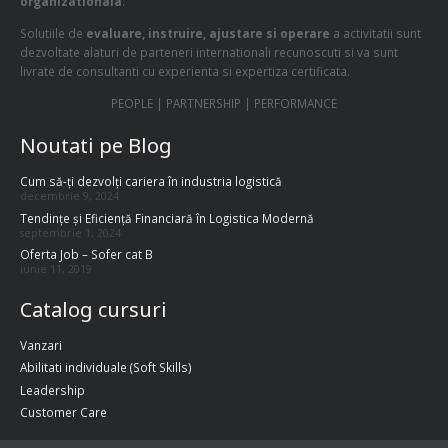
organizationala
.
Solutiile de
evaluare, instruire, ajustare si operare
a activitatii sunt
dezvoltate alaturi de parteneri internationali recunoscuti si va sunt
livrate de consultanti cu experienta si expertiza certificata.
PEOPLE | PARTNERSHIP | PERFORMANCE
Noutati pe Blog
Cum să-ți dezvolți cariera în industria logistică
decembrie 9, 2024
Tendințe și Eficiență Financiară în Logistica Modernă
septembrie 1, 2024
Oferta Job – Sofer cat B
iunie 11, 2019
Catalog cursuri
Vanzari
Abilitati individuale (Soft Skills)
Leadership
Customer Care