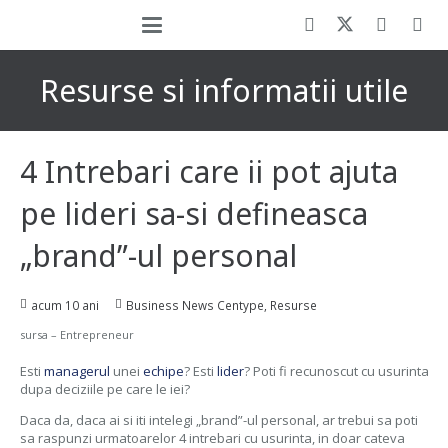
Resurse si informatii utile
4 Intrebari care ii pot ajuta
pe lideri sa-si defineasca
„brand”-ul personal
acum 10 ani
Business News Centype
,
Resurse
sursa – Entrepreneur
Esti
managerul
unei
echipe
? Esti
lider
? Poti fi recunoscut cu usurinta
dupa deciziile pe care le iei?
Daca da, daca ai si iti intelegi „brand”-ul personal, ar trebui sa poti
sa raspunzi urmatoarelor 4 intrebari cu usurinta, in doar cateva