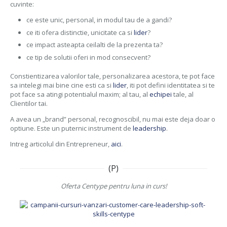
cuvinte:
ce este unic, personal, in modul tau de a gandi?
ce iti ofera distinctie, unicitate ca si
lider
?
ce impact asteapta ceilalti de la prezenta ta?
ce tip de solutii oferi in mod consecvent?
Constientizarea valorilor tale, personalizarea acestora, te pot face
sa intelegi mai bine cine esti ca si
lider
, iti pot defini identitatea si te
pot face sa atingi potentialul maxim; al tau, al
echipei
tale, al
Clientilor tai.
A avea un „brand” personal, recognoscibil, nu mai este deja doar o
optiune. Este un puternic instrument de
leadership
.
Intreg articolul din Entrepreneur,
aici
.
(P)
Oferta Centype pentru luna in curs!