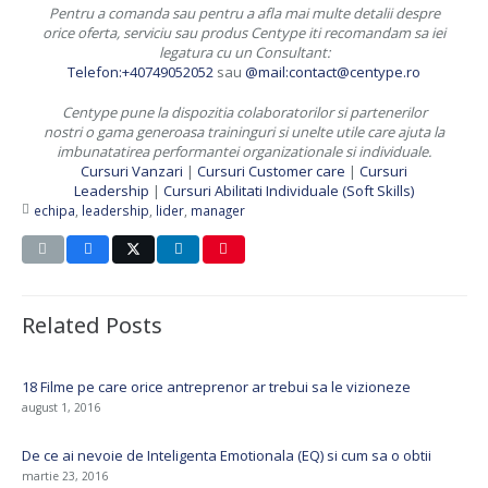
Pentru a comanda sau pentru a afla mai multe detalii despre
orice oferta, serviciu sau produs Centype iti recomandam sa iei
legatura cu un Consultant:
Telefon:+40749052052
sau
@mail:contact@centype.ro
Centype pune la dispozitia colaboratorilor si partenerilor
nostri o gama generoasa traininguri si unelte utile care ajuta la
imbunatatirea performantei organizationale si individuale.
Cursuri Vanzari
|
Cursuri Customer care
|
Cursuri
Leadership
|
Cursuri Abilitati Individuale (Soft Skills)
echipa
,
leadership
,
lider
,
manager
Related Posts
18 Filme pe care orice antreprenor ar trebui sa le vizioneze
august 1, 2016
De ce ai nevoie de Inteligenta Emotionala (EQ) si cum sa o obtii
martie 23, 2016