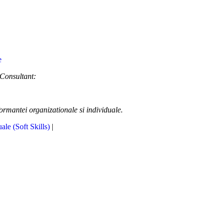
 Consultant:
formantei organizationale si individuale.
uale (Soft Skills)
|