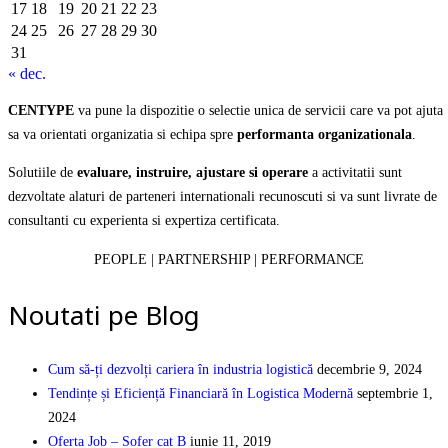
17
18
19
20
21
22
23
24
25
26
27
28
29
30
31
« dec.
CENTYPE
va pune la dispozitie o selectie unica de servicii care va pot ajuta
sa va orientati organizatia si echipa spre
performanta organizationala
.
Solutiile de
evaluare, instruire, ajustare si operare
a activitatii sunt
dezvoltate alaturi de parteneri internationali recunoscuti si va sunt livrate de
consultanti cu experienta si expertiza certificata.
PEOPLE | PARTNERSHIP | PERFORMANCE
Noutati pe Blog
Cum să-ți dezvolți cariera în industria logistică
decembrie 9, 2024
Tendințe și Eficiență Financiară în Logistica Modernă
septembrie 1,
2024
Oferta Job – Sofer cat B
iunie 11, 2019