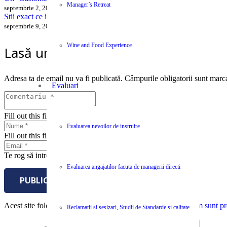
Manager’s Retreat
septembrie 2, 2016
Stii exact ce isi doreste Clientul tau? Esti absolut sigur?
septembrie 9, 2016
Wine and Food Experience
Lasă un răspuns
Adresa ta de email nu va fi publicată.
Câmpurile obligatorii sunt marc
Evaluari
Fill out this field
Evaluarea nevoilor de instruire
Fill out this field
Te rog să introduci o adresă de email validă.
Evaluarea angajatilor facuta de managerii directi
PUBLICĂ COMENTARIUL
Acest site folosește Akismet pentru a reduce spamul.
Află cum sunt pro
Reclamatii si sesizari, Studii de Standarde si calitate