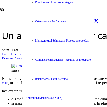
Prioritizare si Abordare strategica
Orientare spre Performanta
Un altfel de ‘customer ca
Managementul Schimbarii, Procese si proceduri
acum 11 ani
Gabriela Vlasceanu
Business News Centype
,
Resurse
Comunicare manageriala si Abilitati de prezentare
sursa – Entrepreneur
Nu as dori sa comentez sau sa analizez foarte mult exemplul pe care vre
Relationare si lucru in echipa
care
, mai mult decat civilizat, a carui orientare depaseste grija si respec
Iata exemplul:
Abilitati individuale (Soft Skills)
o simpla decizie a Clientului, de retur a unei haine de iarna cum
si raspunsul surpriza: „Va returnam banii, fara probleme. In plus, 