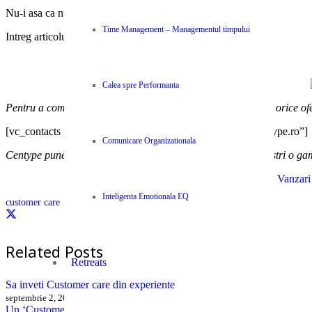
Nu-i asa ca nu mai este nimic de adaugat?
Time Management – Managementul timpului
Intreg articolul din
Entrepreneur, aici
.
Calea spre Performanta
Pentru a comanda sau pentru a afla mai multe detalii despre orice of
[vc_contacts phone=”+40749052052″ email=”contact@centype.ro”]
Comunicare Organizationala
Centype pune la dispozitia colaboratorilor si partenerilor nostri o ga
|
Cursuri Vanzari
Inteligenta Emotionala EQ
customer care
Related Posts
Retreats
Sa inveti Customer care din experiente
septembrie 2, 2015
Un ‘Customer Care’ de buzunar