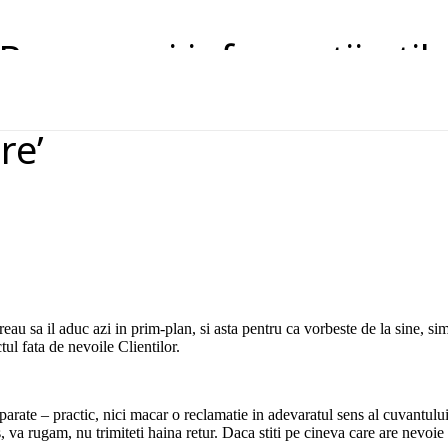
Resurse si informatii util
re’
au sa il aduc azi in prim-plan, si asta pentru ca vorbeste de la sine, si
tul fata de nevoile Clientilor.
parate – practic, nici macar o reclamatie in adevaratul sens al cuvantulu
va rugam, nu trimiteti haina retur. Daca stiti pe cineva care are nevoie de