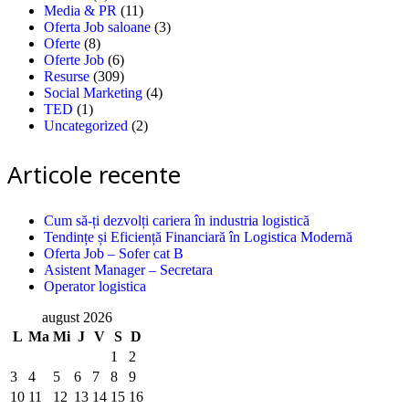
Media & PR
(11)
Oferta Job saloane
(3)
Oferte
(8)
Oferte Job
(6)
Resurse
(309)
Social Marketing
(4)
TED
(1)
Uncategorized
(2)
Articole recente
Cum să-ți dezvolți cariera în industria logistică
Tendințe și Eficiență Financiară în Logistica Modernă
Oferta Job – Sofer cat B
Asistent Manager – Secretara
Operator logistica
august 2026
L
Ma
Mi
J
V
S
D
1
2
3
4
5
6
7
8
9
10
11
12
13
14
15
16