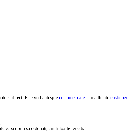
e
mplu si direct. Este vorba despre
customer care
. Un altfel de
customer
i
 ea si doriti sa o donati, am fi foarte fericiti.”