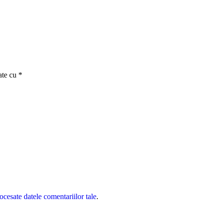
ate cu
*
cesate datele comentariilor tale
.