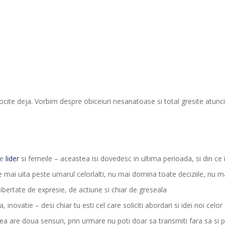
tocite deja. Vorbim despre obiceiuri nesanatoase si total gresite atu
de
lider
si femeile – aceastea isi dovedesc in ultima perioada, si din ce 
 mai uita peste umarul celorlalti, nu mai domina toate deciziile, nu ma
ibertate de expresie, de actiune si chiar de greseala
, inovatie – desi chiar tu esti cel care soliciti abordari si idei noi celor
ea are doua sensuri, prin urmare nu poti doar sa transmiti fara sa si pr