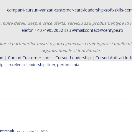
multe detalii despre orice oferta, serviciu sau produs Centype iti
Telefon:+40749052052
sau
@mail:contact@centype.ro
lor si partenerilor nostri o gama generoasa traininguri si unelte u
organizationale si individuale.
ri
|
Cursuri Customer care
|
Cursuri Leadership
|
Cursuri Abilitati Ind
ipa
,
excelenta
,
leadership
,
lider
,
performanta
ptionali
noiembrie 14, 2016