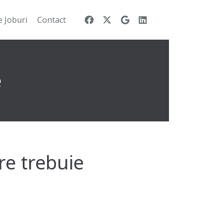
e Joburi
Contact
e
re trebuie