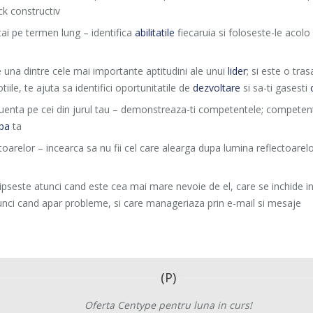
ck constructiv
ai pe termen lung – identifica
abilitatile
fiecaruia si foloseste-le acolo
 una dintre cele mai importante aptitudini ale unui
lider
; si este o tras
iile, te ajuta sa identifici oportunitatile de
dezvoltare
si sa-ti gasesti
influenta pe cei din jurul tau – demonstreaza-ti competentele; competen
pa
ta
toarelor – incearca sa nu fii cel care alearga dupa lumina reflectoarelor
e lipseste atunci cand este cea mai mare nevoie de el, care se inchide 
tunci cand apar probleme, si care manageriaza prin e-mail si mesaje
(P)
Oferta Centype pentru luna in curs!