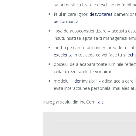
sa primesti cu bratele deschise un feedba
felul in care ignori
dezvoltarea
oamenilor t
performanta
lipsa de autoconstientizare – aceasta este
insuti/insati te ajuta sa-ti manageriezi emot
inertia pe care o ai in incercarea de a-i 
excelenta
in tot ceea ce vei face tu si
echi
obiceiul de a acapara toate luminile reflec
ceilalti; rezultatele te vor uimi
modelul „
lider
invizibil” – adica acela car
evita interactiunea personala, mai ales a
Intreg articolul din Inc.Com,
aici
.