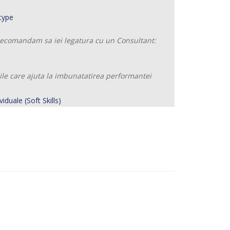
 recomandam sa iei legatura cu un Consultant:
tile care ajuta la imbunatatirea performantei
ividuale (Soft Skills)