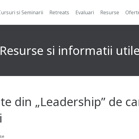
Cursuri si Seminarii
Retreats
Evaluari
Resurse
Ofert
Resurse si informatii util
ite din „Leadership” de ca
i
se