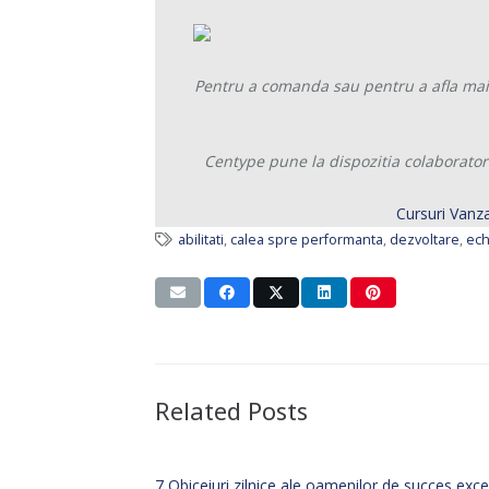
Pentru a comanda sau pentru a afla mai 
Centype pune la dispozitia colaboratori
Cursuri Vanza
abilitati
,
calea spre performanta
,
dezvoltare
,
ech
Related Posts
7 Obiceiuri zilnice ale oamenilor de succes exce