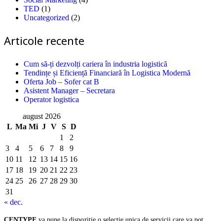
TED
(1)
Uncategorized
(2)
Articole recente
Cum să-ți dezvolți cariera în industria logistică
Tendințe și Eficiență Financiară în Logistica Modernă
Oferta Job – Sofer cat B
Asistent Manager – Secretara
Operator logistica
august 2026
L
Ma
Mi
J
V
S
D
1
2
3
4
5
6
7
8
9
10
11
12
13
14
15
16
17
18
19
20
21
22
23
24
25
26
27
28
29
30
31
« dec.
CENTYPE
va pune la dispozitie o selectie unica de servicii care va pot