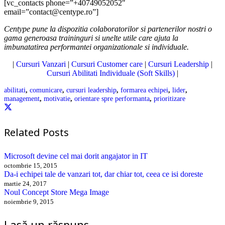
[vc_contacts phone=”+40749052052″
email=”contact@centype.ro”]
Centype pune la dispozitia colaboratorilor si partenerilor nostri o
gama generoasa traininguri si unelte utile care ajuta la
imbunatatirea performantei organizationale si individuale.
|
Cursuri Vanzari
|
Cursuri Customer care
|
Cursuri Leadership
|
Cursuri Abilitati Individuale (Soft Skills)
|
abilitati
,
comunicare
,
cursuri leadership
,
formarea echipei
,
lider
,
management
,
motivatie
,
orientare spre performanta
,
prioritizare
Related Posts
Microsoft devine cel mai dorit angajator in IT
octombrie 15, 2015
Da-i echipei tale de vanzari tot, dar chiar tot, ceea ce isi doreste
martie 24, 2017
Noul Concept Store Mega Image
noiembrie 9, 2015
Lasă un răspuns