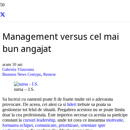
Resurse si informatii utile
Management versus cel mai
bun angajat
acum 10 ani
Gabriela Vlasceanu
Business News Centype
,
Resurse
sursa – J.S.
Sa lucrezi cu oamenii poate fi de foarte multe ori o adevarata
provocare. De aceea, cei alesi ca si
lideri
trebuie sa poata sa
gestioneze tot felul de situatii. Pregatirea acestora nu se poate limita
doar la cea profesionala. Este imperios necesar ca acestia sa participe
constant la
cursuri leadership
, unde tot ceea ce inseamna
motivatie
,
formarea echipei
,
comunicare
,
prioritizare
,
orientare spre