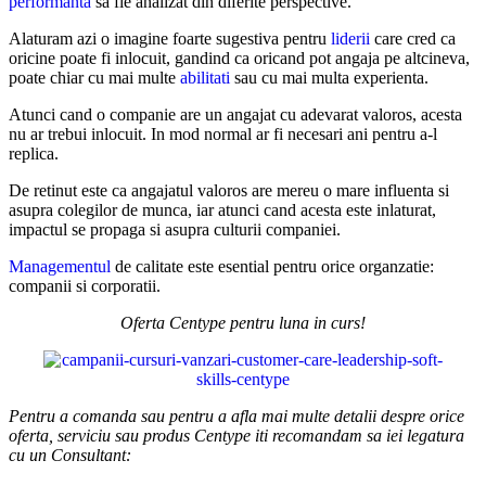
performanta
sa fie analizat din diferite perspective.
Alaturam azi o imagine foarte sugestiva pentru
liderii
care cred ca
oricine poate fi inlocuit, gandind ca oricand pot angaja pe altcineva,
poate chiar cu mai multe
abilitati
sau cu mai multa experienta.
Atunci cand o companie are un angajat cu adevarat valoros, acesta
nu ar trebui inlocuit. In mod normal ar fi necesari ani pentru a-l
replica.
De retinut este ca angajatul valoros are mereu o mare influenta si
asupra colegilor de munca, iar atunci cand acesta este inlaturat,
impactul se propaga si asupra culturii companiei.
Managementul
de calitate este esential pentru orice organzatie:
companii si corporatii.
Oferta Centype pentru luna in curs!
Pentru a comanda sau pentru a afla mai multe detalii despre orice
oferta, serviciu sau produs Centype iti recomandam sa iei legatura
cu un Consultant: